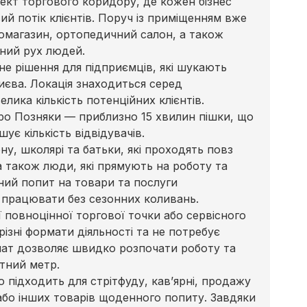
ект торгового коридору, де кожен бізнес
й потік клієнтів. Поруч із приміщенням вже
ломагазин, ортопедичний салон, а також
йний рух людей.
е рішення для підприємців, які шукають
иєва. Локація знаходиться серед
лика кількість потенційних клієнтів.
ро Позняки — приблизно 15 хвилин пішки, що
ує кількість відвідувачів.
, школярі та батьки, які проходять повз
а також люди, які прямують на роботу та
ний попит на товари та послуги
 працювати без сезонних коливань.
 повноцінної торгової точки або сервісного
різні формати діяльності та не потребує
мат дозволяє швидко розпочати роботу та
тний метр.
 підходить для стрітфуду, кав’ярні, продажу
або інших товарів щоденного попиту. Завдяки