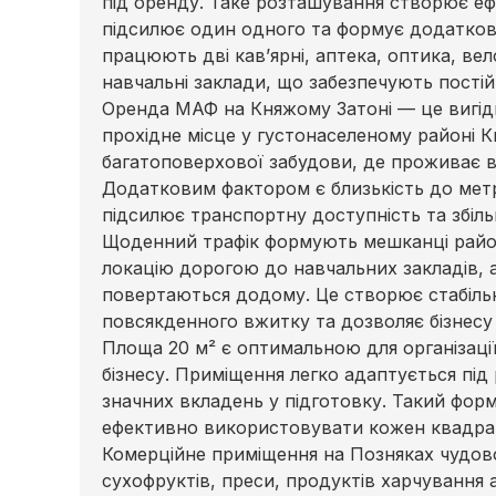
під оренду. Таке розташування створює еф
підсилює один одного та формує додаткови
працюють дві кав’ярні, аптека, оптика, ве
навчальні заклади, що забезпечують пості
Оренда МАФ на Княжому Затоні — це вигідн
прохідне місце у густонаселеному районі К
багатоповерхової забудови, де проживає ве
Додатковим фактором є близькість до мет
підсилює транспортну доступність та збільш
Щоденний трафік формують мешканці району
локацію дорогою до навчальних закладів, 
повертаються додому. Це створює стабіль
повсякденного вжитку та дозволяє бізнесу
Площа 20 м² є оптимальною для організації
бізнесу. Приміщення легко адаптується під 
значних вкладень у підготовку. Такий фор
ефективно використовувати кожен квадра
Комерційне приміщення на Позняках чудово
сухофруктів, преси, продуктів харчування 