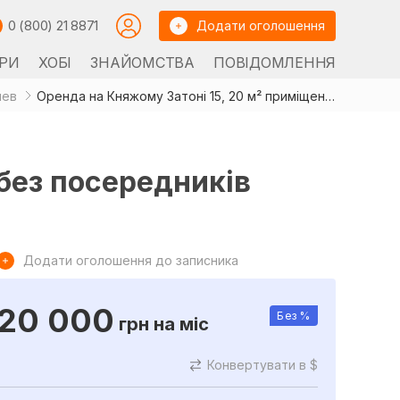
0 (800) 21 8871
Додати оголошення
РИ
ХОБІ
ЗНАЙОМСТВА
ПОВІДОМЛЕННЯ
иев
Оренда на Княжому Затоні 15, 20 м² приміщення, без посередників
 без посередників
Додати оголошення до записника
20 000
Без %
грн
на міс
Конвертувати в $