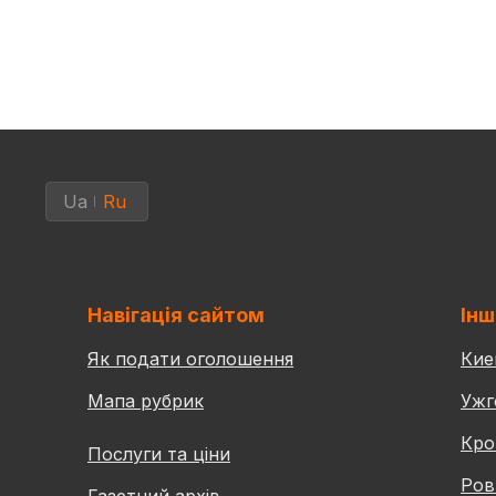
Ua
Ru
Навігація сайтом
Інш
Як подати оголошення
Кие
Мапа рубрик
Ужг
Кро
Послуги та ціни
Ров