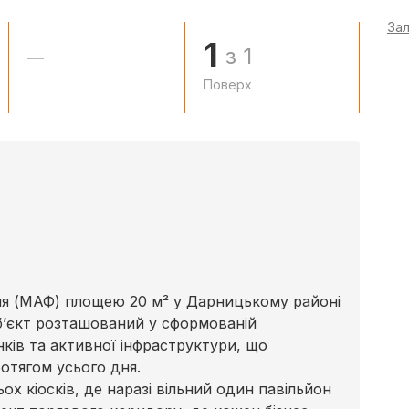
За
1
з 1
—
Поверх
я (МАФ) площею 20 м² у Дарницькому районі
Об’єкт розташований у сформованій
нків та активної інфраструктури, що
ротягом усього дня.
ох кіосків, де наразі вільний один павільйон