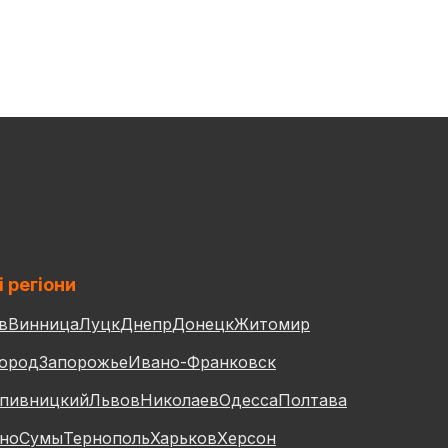
і регіони
в
Винница
Луцк
Днепр
Донецк
Житомир
ород
Запорожье
Ивано-Франковск
пивницкий
Львов
Николаев
Одесса
Полтава
но
Сумы
Тернополь
Харьков
Херсон