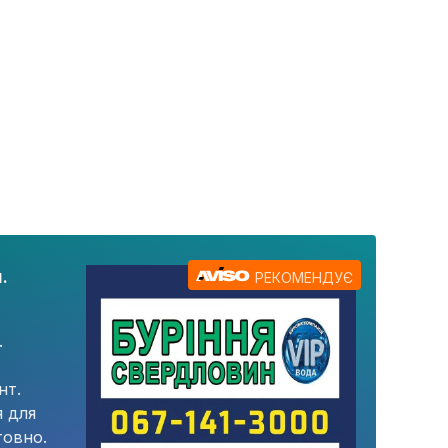
.
РЕКОМЕНДУЄ
.
нт.
я для
товно.