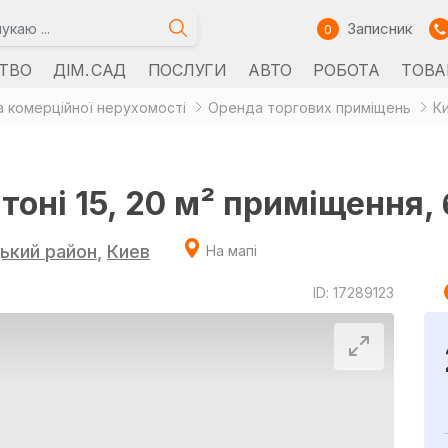
Записник
0
ТВО
ДІМ. САД
ПОСЛУГИ
АВТО
РОБОТА
ТОВА
 комерційної нерухомості
Оренда торгових приміщень
К
оні 15, 20 м² приміщення,
ький район
,
Киев
На мапі
ID: 17289123