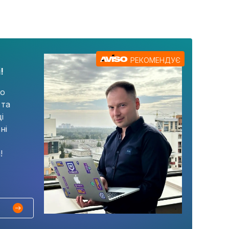
РЕКОМЕНДУЄ
!
го
 та
і
ні
!