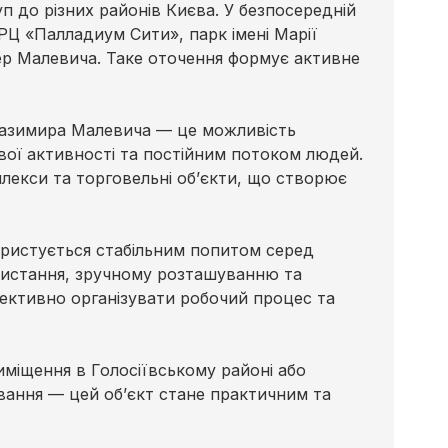
 до різних районів Києва. У безпосередній
РЦ «Палладиум Сити», парк імені Марії
ер Малевича. Таке оточення формує активне
Казимира Малевича — це можливість
вої активності та постійним потоком людей.
лекси та торговельні об’єкти, що створює
ористується стабільним попитом серед
ристання, зручному розташуванню та
фективно організувати робочий процес та
иміщення в Голосіївському районі або
ання — цей об’єкт стане практичним та