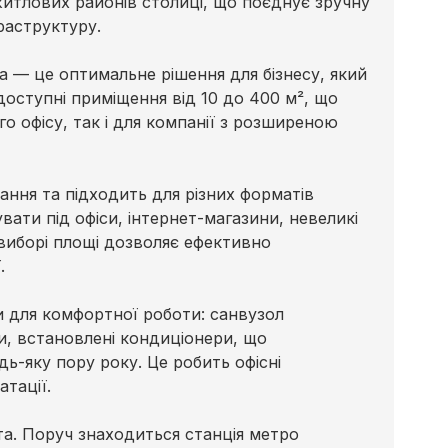
житлових районів столиці, що поєднує зручну
раструктуру.
а — це оптимальне рішення для бізнесу, який
 доступні приміщення від 10 до 400 м², що
го офісу, так і для компанії з розширеною
ання та підходить для різних форматів
ати під офіси, інтернет-магазини, невеликі
у виборі площі дозволяє ефективно
.
и для комфортної роботи: санвузол
и, встановлені кондиціонери, що
ь-яку пору року. Це робить офісні
тації.
та. Поруч знаходиться станція метро