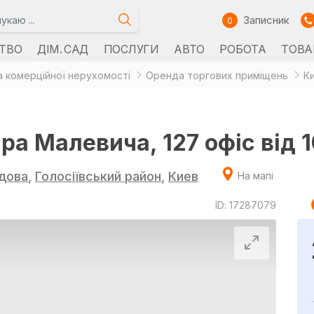
Записник
0
ТВО
ДІМ. САД
ПОСЛУГИ
АВТО
РОБОТА
ТОВА
 комерційної нерухомості
Оренда торгових приміщень
К
ра Малевича, 127 офіс від 1
дова
,
Голосіївський район
,
Киев
На мапі
ID: 17287079