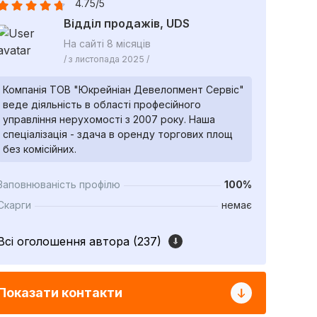
4.75/5
Відділ продажів, UDS
На сайті 8 місяців
/ з листопада 2025 /
Компанія ТОВ "Юкрейніан Девелопмент Сервіс"
веде діяльність в області професійного
управління нерухомості з 2007 року. Наша
спеціалізація - здача в оренду торгових площ
без комісійних.
Заповнюваність профілю
100%
Скарги
немає
Всі оголошення автора (237)
Показати контакти