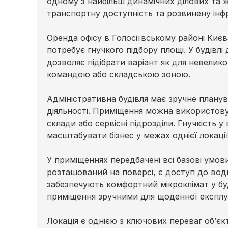
одному з найбільш динамічних ділових та 
транспортну доступність та розвинену інф
Оренда офісу в Голосіївському районі Києв
потребує гнучкого підбору площі. У будівлі
дозволяє підібрати варіант як для невелико
командою або складською зоною.
Адміністративна будівля має зручне планув
діяльності. Приміщення можна використовув
склади або сервісні підрозділи. Гнучкість 
масштабувати бізнес у межах однієї локації
У приміщеннях передбачені всі базові умов
розташований на поверсі, є доступ до вод
забезпечують комфортний мікроклімат у буд
приміщення зручними для щоденної експлуа
Локація є однією з ключових переваг об’єк