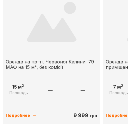
Оренда на пр-ті, Червоної Калини, 79
Оренда на
МАФ на 15 м², без комісії
приміщен
2
2
15 м
7 м
—
—
Площадь
Площад
9 999
грн
Подробнее
Подробне