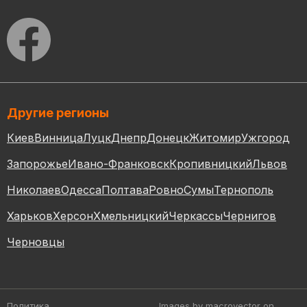
Другие регионы
Киев
Винница
Луцк
Днепр
Донецк
Житомир
Ужгород
Запорожье
Ивано-Франковск
Кропивницкий
Львов
Николаев
Одесса
Полтава
Ровно
Сумы
Тернополь
Харьков
Херсон
Хмельницкий
Черкассы
Чернигов
Черновцы
Политика
Images by macrovector
on