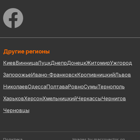
Другие регионы
Киев
Винница
Луцк
Днепр
Донецк
Житомир
Ужгород
Запорожье
Ивано-Франковск
Кропивницкий
Львов
Николаев
Одесса
Полтава
Ровно
Сумы
Тернополь
Харьков
Херсон
Хмельницкий
Черкассы
Чернигов
Черновцы
Политика
Images by macrovector
on