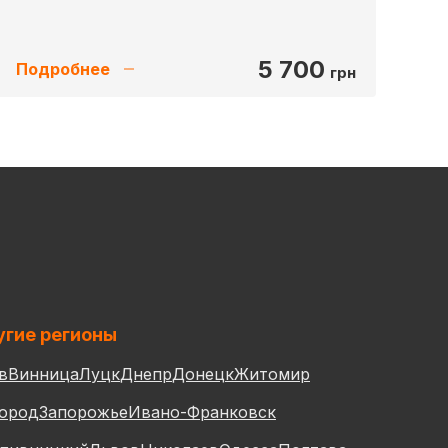
5 700
Подробнее
грн
гие регионы
в
Винница
Луцк
Днепр
Донецк
Житомир
ород
Запорожье
Ивано-Франковск