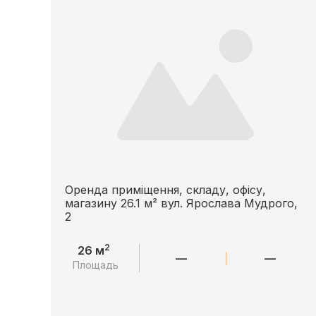
Оренда приміщення, складу, офісу,
магазину 26.1 м² вул. Ярослава Мудрого,
2
2
26 м
—
—
Площадь