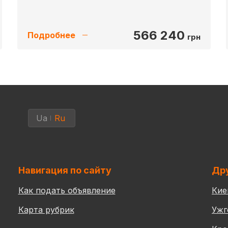
566 240
Подробнее
грн
Ua
Ru
Навигация по сайту
Дру
Как подать объявление
Кие
Карта рубрик
Ужг