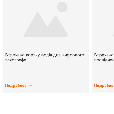
Втрачено картку водія для цифрового
Втрачено
тахографа.
посвідче
Подробнее
Подробне