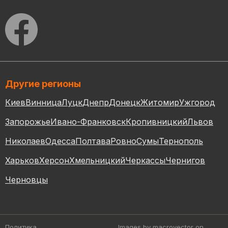
Другие регионы
Киев
Винница
Луцк
Днепр
Донецк
Житомир
Ужгород
Запорожье
Ивано-Франковск
Кропивницкий
Львов
Николаев
Одесса
Полтава
Ровно
Сумы
Тернополь
Харьков
Херсон
Хмельницкий
Черкассы
Чернигов
Черновцы
Политика
Images by macrovector
on