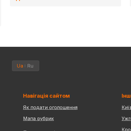
Ua
Ru
Навігація сайтом
Інш
Як подати оголошення
Киї
Мапа рубрик
Ужг
Кро