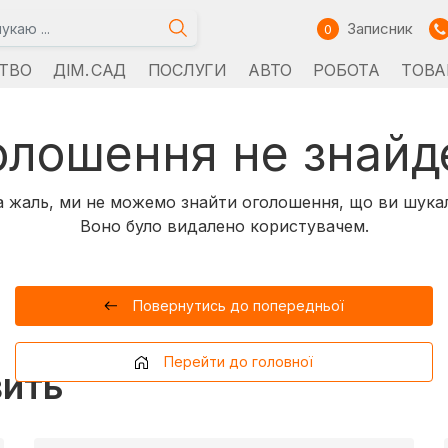
Записник
0
ТВО
ДІМ. САД
ПОСЛУГИ
АВТО
РОБОТА
ТОВА
олошення не знайд
 жаль, ми не можемо знайти оголошення, що ви шука
Воно було видалено користувачем.
Повернутись до попередньої
Перейти до головної
вить