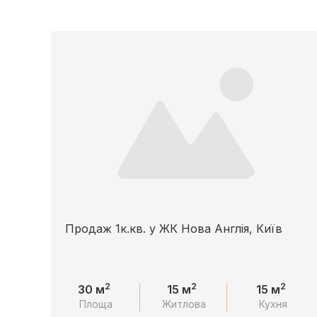
Продаж 1к.кв. у ЖК Нова Англія, Київ
2
2
2
30 м
15 м
15 м
Площа
Житлова
Кухня