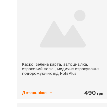
Каско, зелена карта, автоцивiлка,
страховий полic , медичне страхування
подорожуючих вiд PolisPlus
490
Детальніше
грн