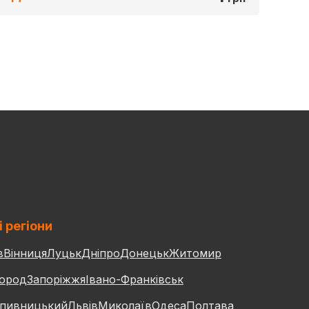
і регіони
в
Вінниця
Луцьк
Дніпро
Донецьк
Житомир
ород
Запоріжжя
Івано-Франківськ
пивницький
Львів
Миколаїв
Одеса
Полтава