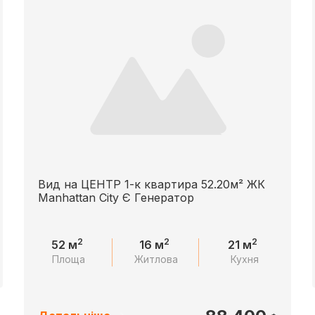
Вид на ЦЕНТР 1-к квартира 52.20м² ЖК
Manhattan City Є Генератор
2
2
2
52 м
16 м
21 м
Площа
Житлова
Кухня