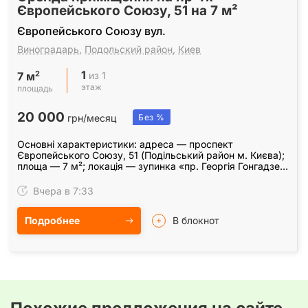
Європейського Союзу, 51 на 7 м²
Європейського Союзу вул.
Виноградарь
,
Подольский район
,
Киев
1
2
из 1
7 м
этаж
площадь
20 000
грн/месяц
Без %
Основні характеристики: адреса — проспект
Європейського Союзу, 51 (Подільський район м. Києва);
площа — 7 м²; локація — зупинка «пр. Георгія Гонгадзе»
у напрямку вул. Івашкевича. Пропонується в…
Вчера в 7:33
Подробнее
В блокнот