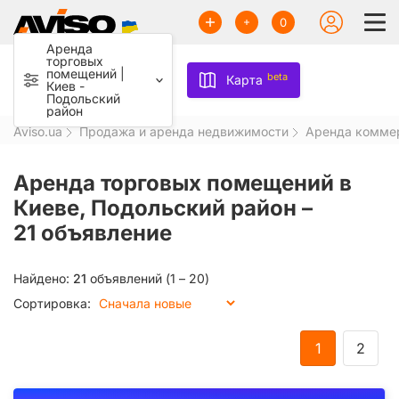
0
Аренда
торговых
помещений |
beta
Карта
Киев -
Подольский
район
Aviso.ua
Продажа и аренда недвижимости
Аренда комме
Аренда торговых помещений в
Киеве, Подольский район –
21 объявление
Найдено:
21
объявлений (1 – 20)
Сортировка:
1
2