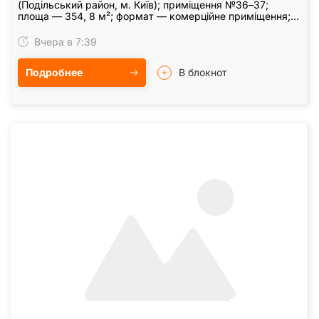
(Подільський район, м. Київ); приміщення №36–37;
площа — 354, 8 м²; формат — комерційне приміщення;
стан — з ремонтом; санвузол — на поверсі; вода —…
Вчера в 7:39
Подробнее
В блокнот