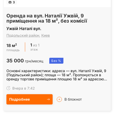
3
Оренда на вул. Наталії Ужвій, 9
приміщення на 18 м², без комісії
Ужвій Наталі вул.
Подольский район
,
Киев
1
2
из 1
18 м
этаж
площадь
35 000
грн/месяц
Без %
Основні характеристики: адреса — вул. Наталії Ужвій, 9
(Подільський район); площа — 18 м². Пропонується в
оренду торгове приміщення площею 18 м² за адресою
вул. Наталії Ужвій, 9 у Подільському районі…
Вчера в 7:42
Подробнее
В блокнот