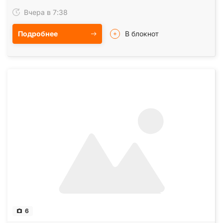
на поверсі; вода — підведена; опалення —…
Вчера в 7:38
Подробнее
В блокнот
6