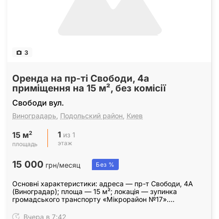
3
Оренда на пр-ті Свободи, 4а
приміщення на 15 м², без комісії
Свободи вул.
Виноградарь
,
Подольский район
,
Киев
1
2
из 1
15 м
этаж
площадь
15 000
грн/месяц
Без %
Основні характеристики: адреса — пр-т Свободи, 4А
(Виноградар); площа — 15 м²; локація — зупинка
громадського транспорту «Мікрорайон №17».
Пропонується в оренду торгове приміщення площею 15
м² у…
Вчера в 7:42