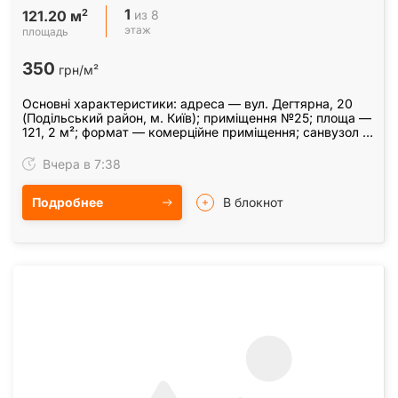
1
2
из 8
121.20 м
этаж
площадь
350
грн/м²
Основні характеристики: адреса — вул. Дегтярна, 20
(Подільський район, м. Київ); приміщення №25; площа —
121, 2 м²; формат — комерційне приміщення; санвузол —
на поверсі; вода — підведена; опалення —…
Вчера в 7:38
Подробнее
В блокнот