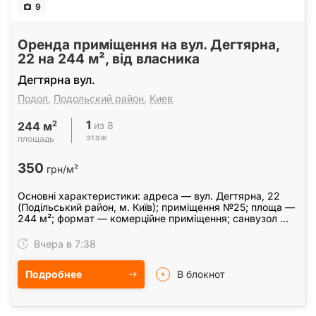
9
Оренда приміщення на вул. Дегтярна,
22 на 244 м², від власника
Дегтярна вул.
Подол
,
Подольский район
,
Киев
1
2
из 8
244 м
этаж
площадь
350
грн/м²
Основні характеристики: адреса — вул. Дегтярна, 22
(Подільський район, м. Київ); приміщення №25; площа —
244 м²; формат — комерційне приміщення; санвузол —
на поверсі; вода — підведена; опалення — є;…
Вчера в 7:38
Подробнее
В блокнот