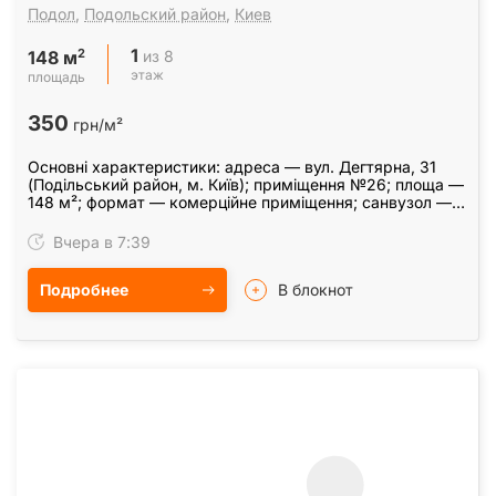
Подол
,
Подольский район
,
Киев
1
2
из 8
148 м
этаж
площадь
350
грн/м²
Основні характеристики: адреса — вул. Дегтярна, 31
(Подільський район, м. Київ); приміщення №26; площа —
148 м²; формат — комерційне приміщення; санвузол —
на поверсі; вода — підведена; опалення — є;…
Вчера в 7:39
Подробнее
В блокнот