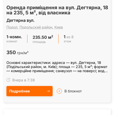
Оренда приміщення на вул. Дегтярна, 18
на 235, 5 м², від власника
Дегтярна вул.
Подол
,
Подольский район
,
Киев
1-комн.
1
2
из 8
235.50 м
комнат
этаж
площадь
350
грн/м²
Основні характеристики: адреса — вул. Дегтярна, 18
(Подільський район, м. Київ); площа — 235, 5 м²; формат
— комерційне приміщення; санвузол — на поверсі; вода
— підведена; опалення — є; охорона — на…
Вчера в 7:38
Подробнее
В блокнот