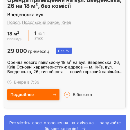
Оренда приміщення на вул. Введенська,
26 на 18 м², без комісії
Введенська вул.
Подол
,
Подольский район
,
Киев
1
2
из 1
18 м
этаж
площадь
29 000
грн/месяц
Без %
Оренда нового павільйону 18 м² на вул. Введенська, 26,
Київ Основні характеристики: адреса — м. Київ, вул.
Введенська, 26; тип об’єкта — новий торговий павільйон;
площа — 18 м²; формат — комерційне…
Вчера в 7:39
Подробнее
В блокнот
Розмістіть своє оголошення на aviso.ua – залучайте
більше клієнтів!