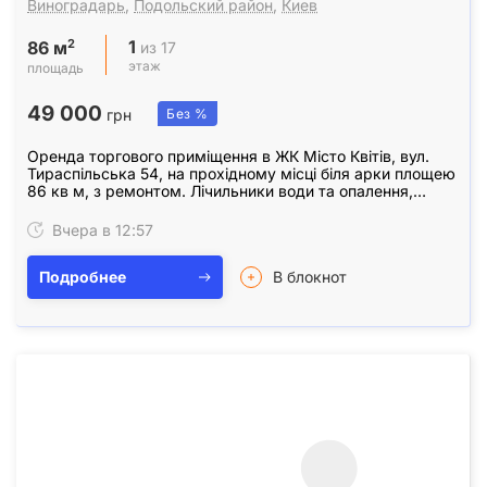
Виноградарь
,
Подольский район
,
Киев
1
2
из 17
86 м
этаж
площадь
49 000
грн
Без %
Оренда торгового приміщення в ЖК Місто Квітів, вул.
Тираспільська 54, на прохідному місці біля арки площею
86 кв м, з ремонтом. Лічильники води та опалення,
інтернет, санвузол, панорамні вікна та…
Вчера в 12:57
Подробнее
В блокнот