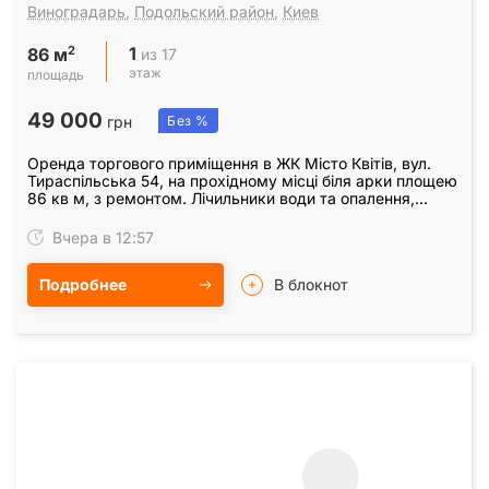
Виноградарь
,
Подольский район
,
Киев
1
2
из 17
86 м
этаж
площадь
49 000
грн
Без %
Оренда торгового приміщення в ЖК Місто Квітів, вул.
Тираспільська 54, на прохідному місці біля арки площею
86 кв м, з ремонтом. Лічильники води та опалення,
інтернет, санвузол, панорамні вікна та…
Вчера в 12:57
Подробнее
В блокнот