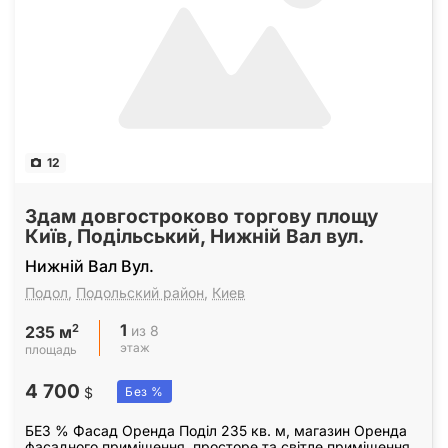
12
Здам довгостроково торгову площу
Київ, Подільський, Нижній Вал вул.
Нижній Вал Вул.
Подол
,
Подольский район
,
Киев
1
2
из 8
235 м
этаж
площадь
4 700
$
Без %
БЕЗ % Фасад Оренда Поділ 235 кв. м, магазин Оренда
фасадного приміщення, просторе та світле приміщення,