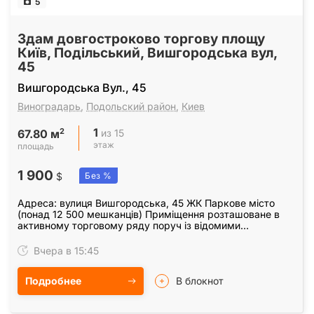
5
Здам довгостроково торгову площу
Київ, Подільський, Вишгородська вул,
45
Вишгородська Вул., 45
Виноградарь
,
Подольский район
,
Киев
1
2
из 15
67.80 м
этаж
площадь
1 900
$
Без %
Адреса: вулиця Вишгородська, 45 ЖК Паркове місто
(понад 12 500 мешканців) Приміщення розташоване в
активному торговому ряду поруч із відомими
мережевими операторами та закладами: Львівські
круасани,…
Вчера в 15:45
Подробнее
В блокнот