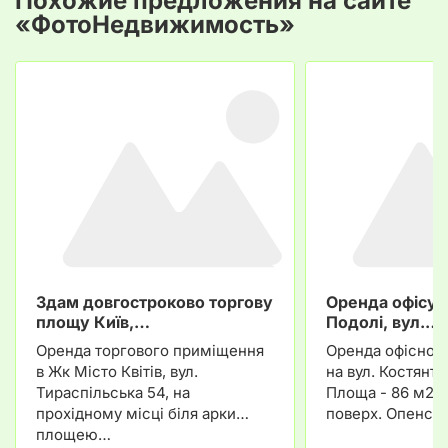
Похожие предложения на сайте
«ФотоНедвижимость»
Здам довгостроково торгову
Оренда офісу в
площу Київ,…
Подолі, вул.…
Оренда торгового приміщення
Оренда офісног
в Жк Місто Квітів, вул.
на вул. Костянти
Тираспільська 54, на
Площа - 86 м2. 
прохідному місці біля арки
поверх. Опенспе
площею…