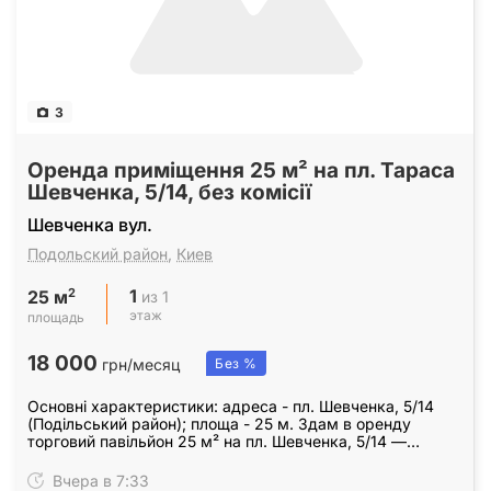
3
Оренда приміщення 25 м² на пл. Тараса
Шевченка, 5/14, без комісії
Шевченка вул.
Подольский район
,
Киев
1
2
из 1
25 м
этаж
площадь
18 000
грн/месяц
Без %
Основні характеристики: адреса - пл. Шевченка, 5/14
(Подільський район); площа - 25 м. Здам в оренду
торговий павільйон 25 м² на пл. Шевченка, 5/14 —
вигідна точка у прохідній локації Подільського…
Вчера в 7:33