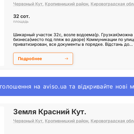
Червоный Кут
,
Кропивницкий район
,
Кировоградская обл
32 сот.
площадь
Шикарный участок 32с, возле водоема(р. Грузкая)можна 
бизнеса(место под пляж во дворе) Коммуникации по улице
приватизирован, все документы в порядке. Відстань до…
Подробнее
голошення на aviso.ua та відкривайте нові 
Земля Красний Кут.
Червоный Кут
,
Кропивницкий район
,
Кировоградская обл