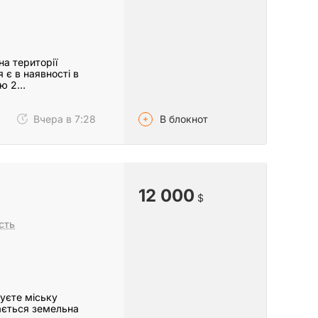
на території
 є в наявності в
ею 2…
В блокнот
Вчера в 7:28
12 000
$
сть
нуєте міську
дається земельна