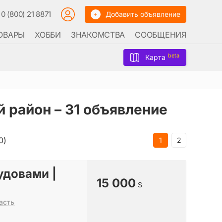
0 (800) 21 8871
Добавить объявление
ОВАРЫ
ХОББИ
ЗНАКОМСТВА
СООБЩЕНИЯ
beta
Карта
й район –
31 объявление
0)
1
2
удовами |
15 000
$
асть