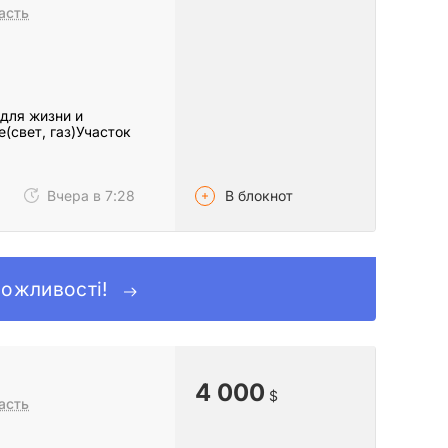
асть
для жизни и
(свет, газ)Участок
В блокнот
Вчера в 7:28
можливості!
4 000
$
асть