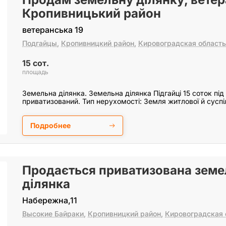
Кропивницький район
ветеранська 19
Подгайцы
,
Кропивницкий район
,
Кировоградская область
15 сот.
площадь
Земельна ділянка. Земельна ділянка Підгайці 15 соток під
приватизований. Тип нерухомості: Земля житлової й суспі
Подробнее
Продається приватизована земе
ділянка
Набережна,11
Высокие Байраки
,
Кропивницкий район
,
Кировоградская 