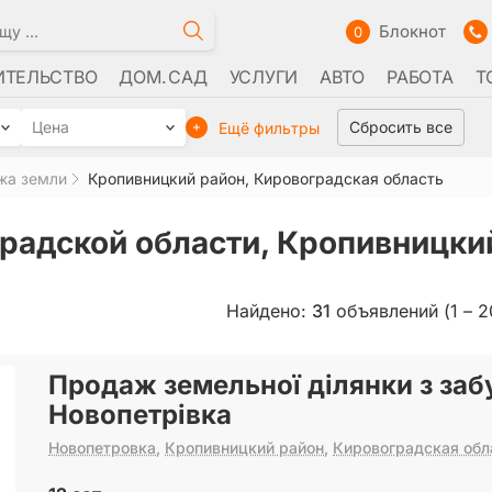
Блокнот
0
ИТЕЛЬСТВО
ДОМ. САД
УСЛУГИ
АВТО
РАБОТА
Т
Цена
Сбросить все
Ещё фильтры
жа земли
Кропивницкий район, Кировоградская область
радской области, Кропивницки
Найдено:
31
объявлений (1 – 2
Продаж земельної ділянки з заб
Новопетрівка
Новопетровка
,
Кропивницкий район
,
Кировоградская обл