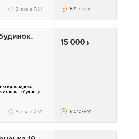
В блокнот
Вчера в 7:31
будинок.
15 000
$
вим краєвидом.
 житлового будинку.
В блокнот
Вчера в 7:31
анська 19,