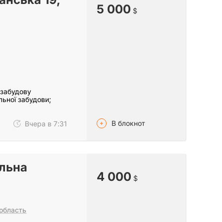
5 000
$
 забудову
льної забудови;
В блокнот
Вчера в 7:31
льна
4 000
$
область