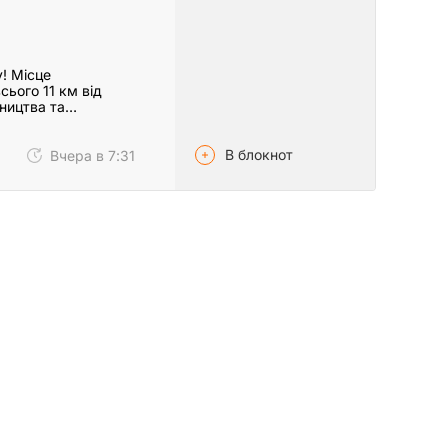
! Місце
сього 11 км від
вництва та…
В блокнот
Вчера в 7:31