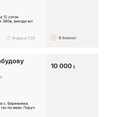
а 12 соток
к 380в, виходи всі
В блокнот
Вчера в 7:32
абудову
10 000
$
ть
в с. Бережинка.
 газ по межі. Поруч