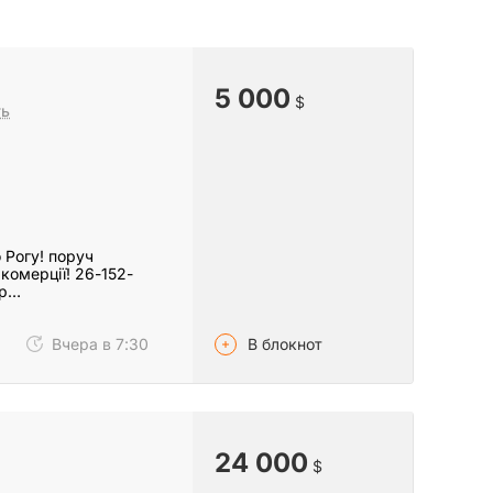
5 000
$
ть
 Рогу! поруч
комерції! 26-152-
ір…
В блокнот
Вчера в 7:30
24 000
$