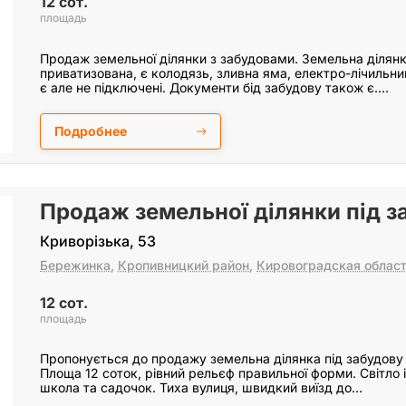
12 сот.
площадь
Продаж земельної ділянки з забудовами. Земельна ділянк
приватизована, є колодязь, зливна яма, електро-лічильни
є але не підключені. Документи бід забудову також є.…
Подробнее
Продаж земельної ділянки під з
Криворізька, 53
Бережинка
,
Кропивницкий район
,
Кировоградская облас
12 сот.
площадь
Пропонується до продажу земельна ділянка під забудову 
Площа 12 соток, рівний рельєф правильної форми. Світло і
школа та садочок. Тиха вулиця, швидкий виїзд до…