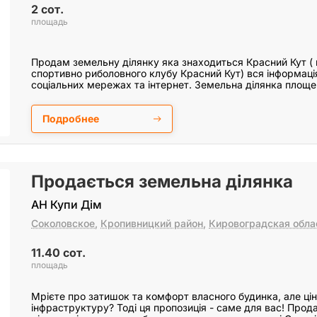
2 сот.
площадь
Продам земельну ділянку яка знаходиться Красний Кут ( 
спортивно риболовного клубу Красний Кут) вся інформація
соціальних мережах та інтернет. Земельна ділянка площ
Подробнее
Продається земельна ділянка
АН Купи Дім
Соколовское
,
Кропивницкий район
,
Кировоградская обла
11.40 сот.
площадь
Мрієте про затишок та комфорт власного будинка, але ці
інфраструктуру? Тоді ця пропозиція - саме для вас! Про