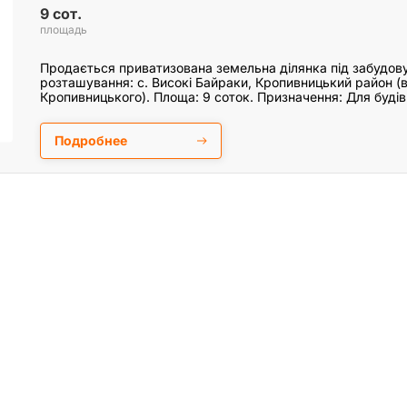
9 сот.
площадь
Продається приватизована земельна ділянка під забудову
розташування: с. Високі Байраки, Кропивницький район (в
Кропивницького). Площа: 9 соток. Призначення: Для буді
Подробнее