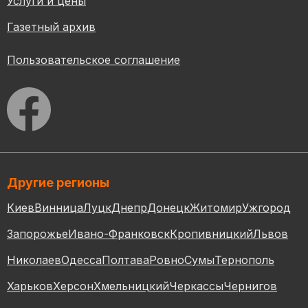
Услуги и цены
Газетный архив
Пользовательское соглашение
Другие регионы
Киев
Винница
Луцк
Днепр
Донецк
Житомир
Ужгород
Запорожье
Ивано-Франковск
Кропивницкий
Львов
Николаев
Одесса
Полтава
Ровно
Сумы
Тернополь
Харьков
Херсон
Хмельницкий
Черкассы
Чернигов