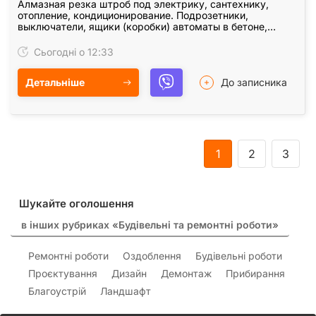
Алмазная резка штроб под электрику, сантехнику,
отопление, кондиционирование. Подрозетники,
выключатели, ящики (коробки) автоматы в бетоне,
железобетоне, кирпиче. Штробление без пыли с
пылесосом.…
Сьогодні о 12:33
Детальніше
До записника
1
2
3
Шукайте оголошення
в інших рубриках «Будівельні та ремонтні роботи»
Ремонтні роботи
Оздоблення
Будівельні роботи
Проєктування
Дизайн
Демонтаж
Прибирання
Благоустрій
Ландшафт