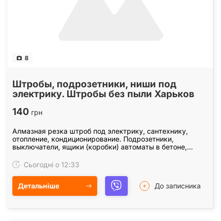
8
Штробы, подрозетники, ниши под
электрику. Штробы без пыли Харьков
140
грн
Алмазная резка штроб под электрику, сантехнику,
отопление, кондиционирование. Подрозетники,
выключатели, ящики (коробки) автоматы в бетоне,
железобетоне, кирпиче. Штробление без пыли с
пылесосом.…
Сьогодні о 12:33
Детальніше
До записника