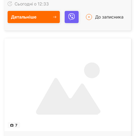
Сьогодні о 12:33
Детальніше
До записника
7