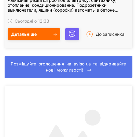
Алмазная резка штроб под электрику, сантехнику,
отопление, кондиционирование. Подрозетники,
выключатели, ящики (коробки) автоматы в бетоне,
железобетоне, кирпиче. Штробление без пыли с
пылесосом.…
Сьогодні о 12:33
Детальніше
До записника
Розміщуйте оголошення на aviso.ua та відкривайте
нові можливості!