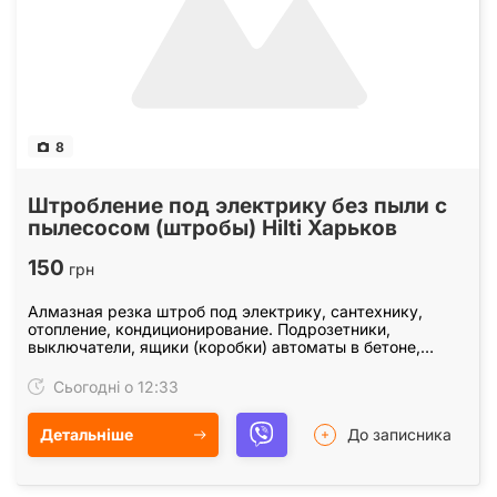
8
Штробление под электрику без пыли с
пылесосом (штробы) Hilti Харьков
150
грн
Алмазная резка штроб под электрику, сантехнику,
отопление, кондиционирование. Подрозетники,
выключатели, ящики (коробки) автоматы в бетоне,
железобетоне, кирпиче. Штробление без пыли с
пылесосом.…
Сьогодні о 12:33
Детальніше
До записника