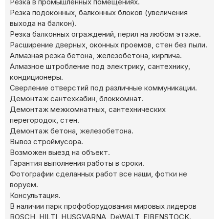
Резка в промышленных помещениях.
Резка подоконных, балконных блоков (увеличения
выхода на балкон).
Резка балконных ограждений, перил на любом этаже.
Расширение дверных, оконных проемов, стен без пыли.
Алмазная резка бетона, железобетона, кирпича.
Алмазное штробление под электрику, сантехнику,
кондиционеры.
Сверление отверстий под различные коммуникации.
Демонтаж сантехкабин, блоккомнат.
Демонтаж межкомнатных, сантехнических
перегородок, стен.
Демонтаж бетона, железобетона.
Вывоз строймусора.
Возможен выезд на объект.
Гарантия выполнения работы в сроки.
Фотографии сделанных работ все наши, фотки не
воруем.
Консультация.
В наличии парк профоборудования мировых лидеров
BOSCH, HILTI, HUSGVARNA, DeWALT, EIBENSTOCK.