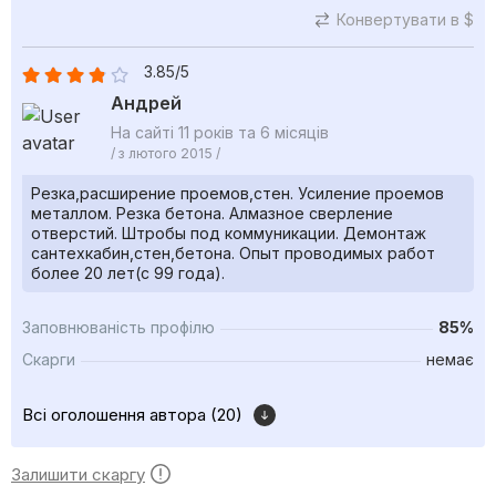
Конвертувати в $
3.85/5
Андрей
На сайті 11 років та 6 місяців
/ з лютого 2015 /
Резка,расширение проемов,стен. Усиление проемов
металлом. Резка бетона. Алмазное сверление
отверстий. Штробы под коммуникации. Демонтаж
сантехкабин,стен,бетона. Опыт проводимых работ
более 20 лет(с 99 года).
Заповнюваність профілю
85%
Скарги
немає
Всі оголошення автора (20)
Залишити скаргу