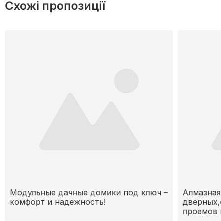
Схожі пропозиції
Модульные дачные домики под ключ –
Алмазная
комфорт и надежность!
дверных,
проемов 