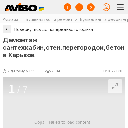
0
Aviso.ua
Будівництво та ремонт
Будівельні та ремонтні
Повернутись до попередньої сторінки
Демонтаж
сантехкабин,стен,перегородок,бетон
а Харьков
2 дні тому о 12:15
2584
ID: 16721711
1
/
7
Oops... Failed to load content...