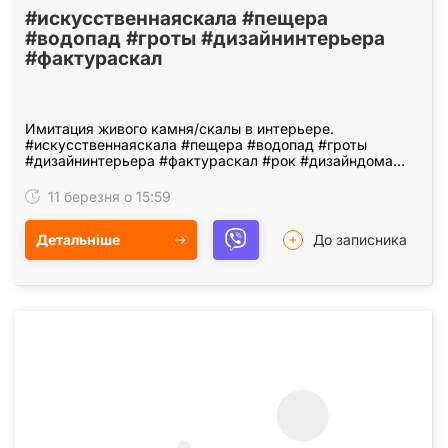
#искусственнаяскала #пещера
#водопад #гроты #дизайнинтерьера
#фактураскал
Имитация живого камня/скалы в интерьере.
#искусственнаяскала #пещера #водопад #гроты
#дизайнинтерьера #фактураскал #рок #дизайндома
#искусство #художник #артбетон #барельеф
11 березня о 15:59
Детальніше
До записника