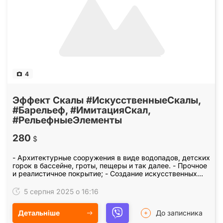
4
Эффект Скалы #ИскусственныеСкалы,
#Барельеф, #ИмитацияСкал,
#РельефныеЭлементы
280
$
- Архитектурные сооружения в виде водопадов, детских
горок в бассейне, гроты, пещеры и так далее. - Прочное
и реалистичное покрытие; - Создание искусственных
скал; - Превратим ваше пространство в…
5 серпня 2025 о 16:16
Детальніше
До записника