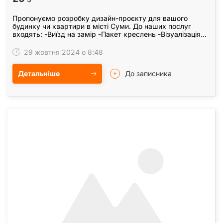
Пропонуємо розробку дизайн-проєкту для вашого
будинку чи квартири в місті Суми. До наших послуг
входять: -Виїзд на замір -Пакет креслень -Візуалізація
всіх кімнат -Підбір матеріалів та меблів…
29 жовтня 2024 о 8:48
Детальніше
До записника