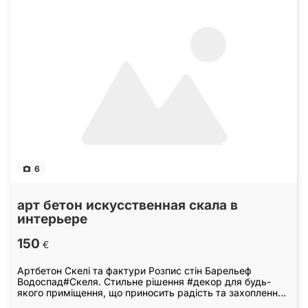
6
арт бетон искусственная скала в
интерьере
150
€
Артбетон Скелі та фактури Розпис стін Барельеф
Водоспад#Скеля. Стильне рішення #декор для будь-
якого приміщення, що приносить радість та захоплення
у гостей. Гарантія якості. Відповімо на питання, що…