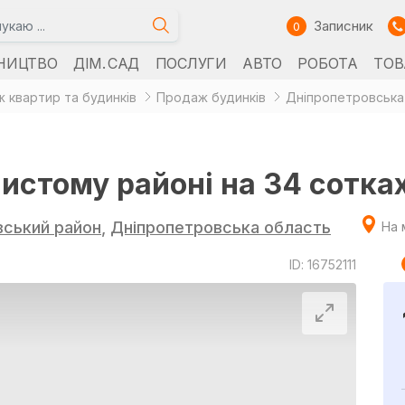
Записник
0
НИЦТВО
ДІМ. САД
ПОСЛУГИ
АВТО
РОБОТА
ТОВ
 квартир та будинків
Продаж будинків
Дніпропетровська
истому районі на 34 сотках
вський район
,
Дніпропетровська область
На 
ID: 16752111