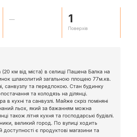
1
—
Поверхів
(20 км від міста) в селищі Пашена Балка на
удинок шлаколитий загальною площею 77м.кв.
ні, санвузлу та передпокою. Стан будинку
остачання та колодязь на ділянці.
 в кухні та санвузлі. Майже скріз поміняні
днаний льох, який за бажанням можна
і також літня кухня та господарські будівлі.
рники, великий город. По вулиці ходить
й доступності є продуктові магазини та