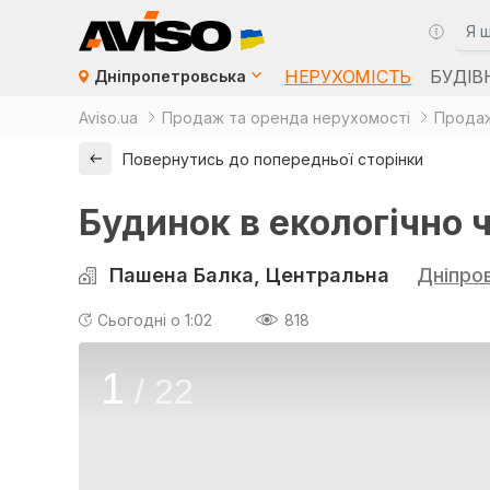
НЕРУХОМІСТЬ
БУДІВ
Дніпропетровська
Aviso.ua
Продаж та оренда нерухомості
Продаж
Повернутись до попередньої сторінки
Будинок в екологічно ч
Пашена Балка, Центральна
Дніпро
Сьогодні о 1:02
818
1
/
22