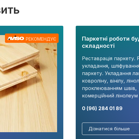
вить
Паркетні роботи бу
РЕКОМЕНДУЄ
складності
Реставрація паркету. 
укладання, шліфуванн
паркету. Укладання ла
ковроліну, вінілу, ліно
проклеюванням швів,
комерційний лінолеум т
0 (96) 284 01 89
Дізнатися більше