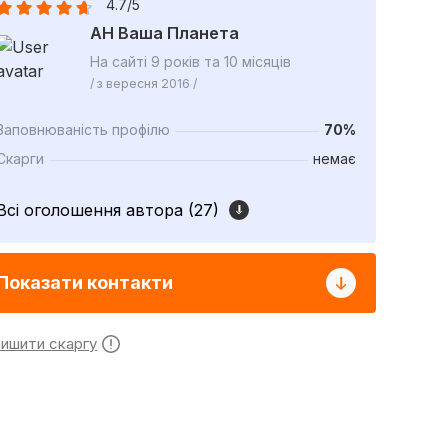
4.7/5
АН Ваша Планета
На сайті 9 років та 10 місяців
/ з вересня 2016 /
Заповнюваність профілю
70%
Скарги
немає
Всі оголошення автора (27)
Показати контакти
лишити скаргу