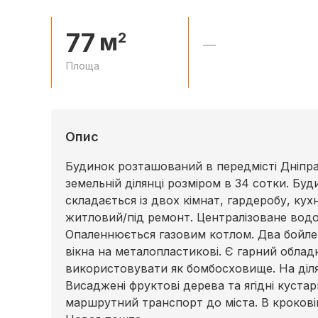
77
м
2
—
Площа
Опис
Будинок розташований в передмісті Дніпра 
земельній ділянці розміром в 34 сотки. Б
складається із двох кімнат, гардеробу, кух
житловий/під ремонт. Централізоване водоп
Опаленнюється газовим котлом. Два бойлера
вікна на металопластикові. Є гарний обла
використовувати як бомбосховище. На ділянц
Висаджені фруктові дерева та ягідні куста
маршрутний транспорт до міста. В крокові