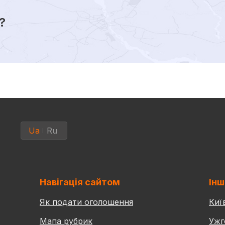
?
Ua
Ru
Навігація сайтом
Інш
Як подати оголошення
Киї
Мапа рубрик
Ужг