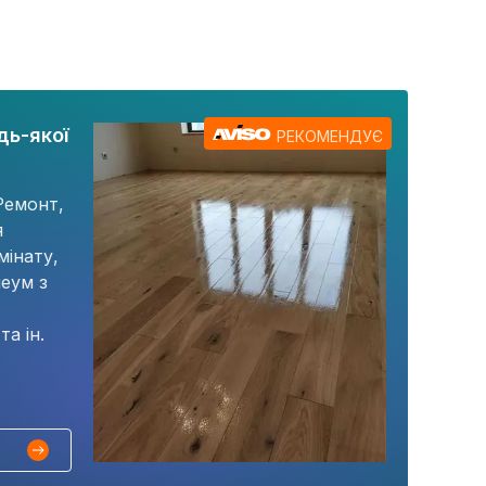
дь-якої
РЕКОМЕНДУЄ
Ремонт,
я
мінату,
леум з
а ін.