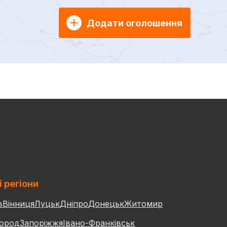
Додати оголошення
і регіони
в
Вінниця
Луцьк
Дніпро
Донецьк
Житомир
ород
Запоріжжя
Івано-Франківськ