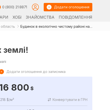
0 (800) 21 8871
Додати оголошення
АРИ
ХОБІ
ЗНАЙОМСТВА
ПОВІДОМЛЕННЯ
 область
Будинок в екологічно чистому районі на 34 сотках землі!
 землі!
мапі
Додати оголошення до записника
16 800
$
218 $/м²
Конвертувати в ГРН