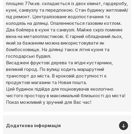
площею 77м.кв. складається із двох кімнат, гардеробу,
кухні, санвузлу та передпокою. Стан будинку житловий/
під ремонт. Централізоване водопостачання та
колодязь на ділянці. Опаленнюється газовим котлом.
Два бойлера в кухні та санвузлі. Майже скріз поміняні
вікна на металопластикові. Є гарний обладнаний льох,
який за бажанням можна використовувати як
бомбосховище. На ділянці також літня кухня та
господарські будівлі.
Висаджені фруктові дерева та ягідні кустарники,
великий город. По вулиці ходить маршрутний
транспорт до міста. В кроковій доступності є
продуктові магазини та Новая пошта.
Цей будинок підійде для поціновувачів екологічно
чистого простору в максимальній близькості до міста!
Показ можливий у зручний для Вас час!
Додаткова інформація