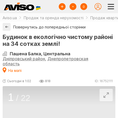
0
Aviso.ua
Продаж та оренда нерухомості
Продаж кварти
Повернутись до попередньої сторінки
Будинок в екологічно чистому районі
на 34 сотках землі!
Пашена Балка, Центральна
Дніпровський район
,
Днепропетровская
область
На мапі
Сьогодні в 1:02
818
ID: 16752111
1
/
22