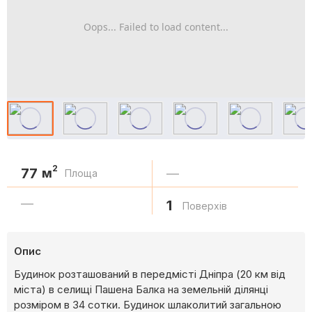
Oops... Failed to load content...
2
77
м
—
Площа
—
1
Поверхів
Опис
Будинок розташований в передмісті Дніпра (20 км від
міста) в селищі Пашена Балка на земельній ділянці
розміром в 34 сотки. Будинок шлаколитий загальною