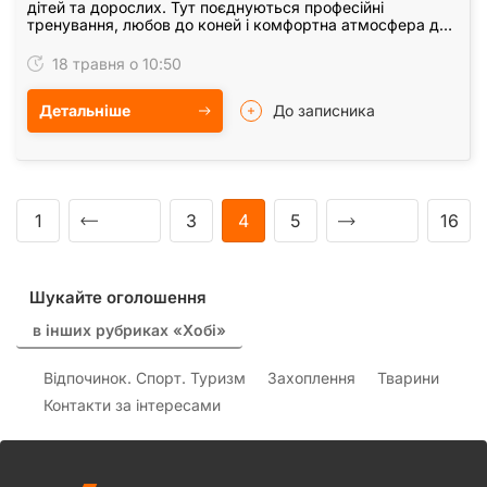
дітей та дорослих. Тут поєднуються професійні
тренування, любов до коней і комфортна атмосфера для
кожного відвідувача. Команда допомагає як…
18 травня о 10:50
Детальніше
До записника
1
3
4
5
16
Шукайте оголошення
в інших рубриках «Хобі»
Відпочинок. Спорт. Туризм
Захоплення
Тварини
Контакти за інтересами