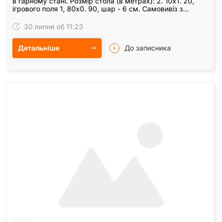
в гарному стані. Розмір стола (в метрах): 2. 10х1. 20,
ігрового поля 1, 80х0. 90, шар - 6 см. Самовивіз з
приватного сектора Караваєві дачі в…
30 липня об 11:23
Детальніше
До записника