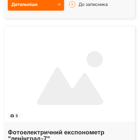
Детальніше
До записника
5
Фотоелектричний експонометр
"ленінград-7".