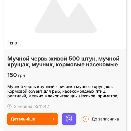
3
Мучной червь живой 500 штук, мучной
хрущак, мучник, кормовые насекомые
150
грн
Мучной червь крупный - личинка мучного хрущака.
Кормовой объект для рыб, насекомоядных птиц,
рептилий, мелких млекопитающих (ёжиков, приматов,
грызунов и др. ) беспозвоночных (пауков, скорпионов,…
3 червня об 11:42
Детальніше
До записника