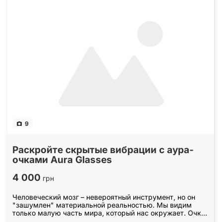
9
Раскройте скрытые вибрации с аура-
очками Aura Glasses
4 000
грн
Человеческий мозг – невероятный инструмент, но он
"зашумлен" материальной реальностью. Мы видим
только малую часть мира, который нас окружает. Очки
Dicyanin Aura Glasses помогают снять этот "фильтр…