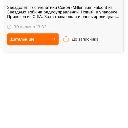
Звездолет Тысячелетний Сокол (Millennium Falcon) из
Звездных войн на радиоуправлении. Новый, в упаковке.
Привезен из США. Захватывающая и очень зрелищная
радиоуправляемая игрушка. Присутствует…
30 липня о 13:32
Детальніше
До записника