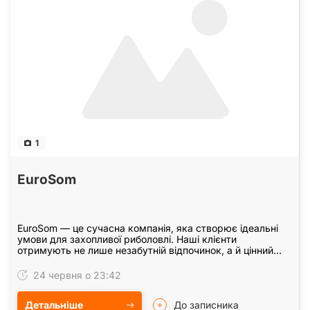
1
ЕuroSom
EuroSom — це сучасна компанія, яка створює ідеальні
умови для захопливої риболовлі. Наші клієнти
отримують не лише незабутній відпочинок, а й цінний
досвід та нові навички риболовлі. Ми пропонуємо…
24 червня о 23:42
Детальніше
До записника