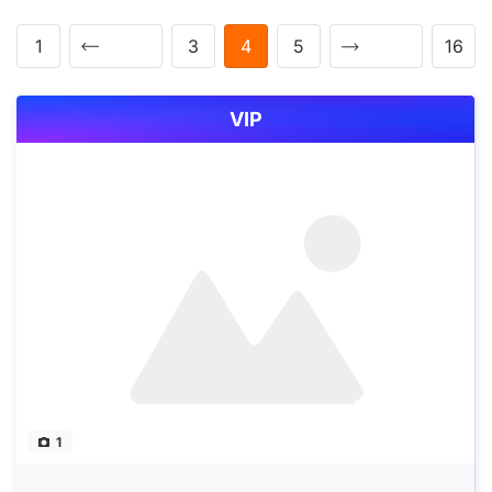
1
3
4
5
16
VIP
1