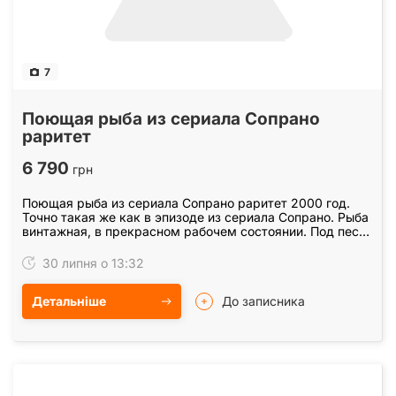
7
Поющая рыба из сериала Сопрано
раритет
6 790
грн
Поющая рыба из сериала Сопрано раритет 2000 год.
Точно такая же как в эпизоде из сериала Сопрано. Рыба
винтажная, в прекрасном рабочем состоянии. Под песни
Take me to the River и Don"t Worry, Be…
30 липня о 13:32
Детальніше
До записника