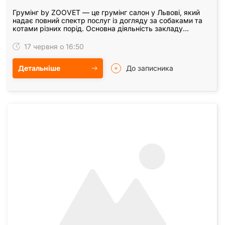
Грумінг by ZOOVET — це грумінг салон у Львові, який
надає повний спектр послуг із догляду за собаками та
котами різних порід. Основна діяльність закладу
зосереджена на підтриманні чистоти, здоров’я й…
17 червня о 16:50
Детальніше
До записника