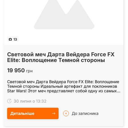
13
Световой меч Дарта Вейдера Force FX
Elite: Воплощение Темной стороны
19 950
грн
Световой меч Дарта Вейдера Force FX Elite: Воплощение
Темной стороны Идеальный артефакт для поклонников
Star Wars! Этот меч представляет собой одну из самых
продвинутых реплик на сегодняшний день.…
30 липня о 13:32
Детальніше
До записника