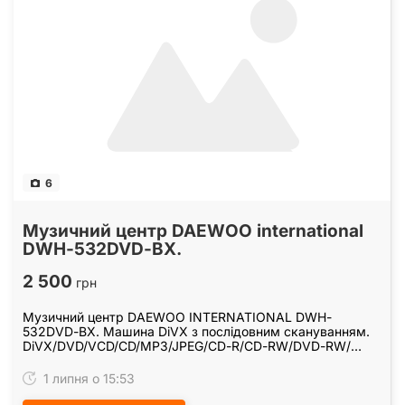
6
Музичний центр DAEWOO international
DWH-532DVD-BX.
2 500
грн
Музичний центр DAEWOO INTERNATIONAL DWH-
532DVD-BX. Машина DiVX з послідовним скануванням.
DiVX/DVD/VCD/CD/MP3/JPEG/CD-R/СD-RW/DVD-RW/
зображення Kodak CD. PAL/NTSC HT. Авто універсальний
НТ. Вживане.…
1 липня о 15:53