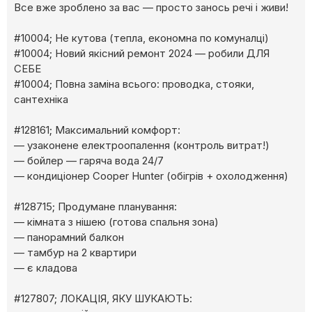
Все вже зроблено за вас — просто занось речі і живи!
#10004; Не кутова (тепла, економна по комуналці)
#10004; Новий якісний ремонт 2024 — робили ДЛЯ
СЕБЕ
#10004; Повна заміна всього: проводка, стояки,
сантехніка
#128161; Максимальний комфорт:
— узаконене електроопалення (контроль витрат!)
— бойлер — гаряча вода 24/7
— кондиціонер Cooper Hunter (обігрів + охолодження)
#128715; Продумане планування:
— кімната з нішею (готова спальня зона)
— панорамний балкон
— тамбур на 2 квартири
— є кладова
#127807; ЛОКАЦІЯ, ЯКУ ШУКАЮТЬ: