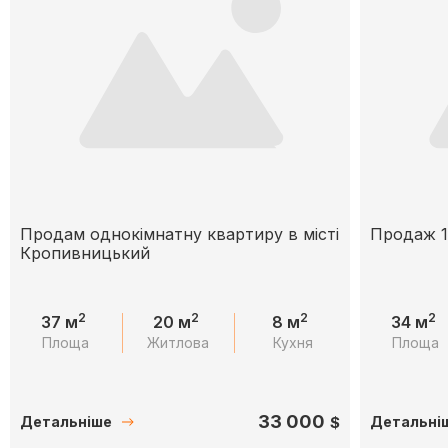
Продам однокімнатну квартиру в місті
Продаж 1
Кропивницький
2
2
2
2
37 м
20 м
8 м
34 м
Площа
Житлова
Кухня
Площа
33 000
$
Детальніше
Детальні