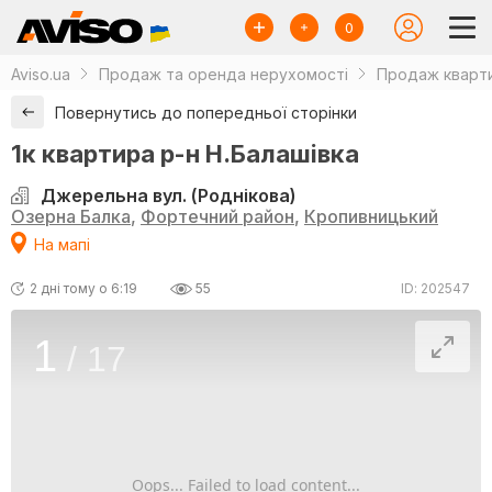
0
Aviso.ua
Продаж та оренда нерухомості
Продаж кварти
Повернутись до попередньої сторінки
1к квартира р-н Н.Балашівка
Джерельна вул. (Роднікова)
Озерна Балка
,
Фортечний район
,
Кропивницький
На мапі
2 дні тому о 6:19
55
ID: 202547
1
/
17
Oops... Failed to load content...