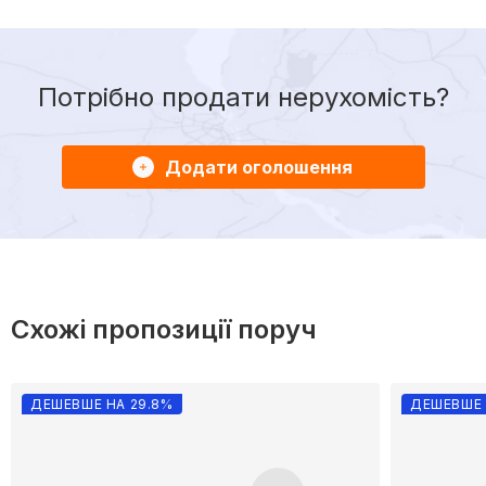
Потрібно продати нерухомість?
Додати оголошення
Схожі пропозиції поруч
ДЕШЕВШЕ НА 29.8%
ДЕШЕВШЕ 