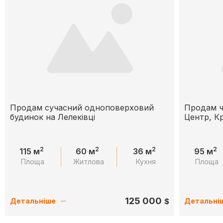
Продам сучасний одноповерховий
Продам ч
будинок на Лелеківці
Центр, К
2
2
2
2
115 м
60 м
36 м
95 м
Площа
Житлова
Кухня
Площа
125 000
$
Детальніше
Детальні