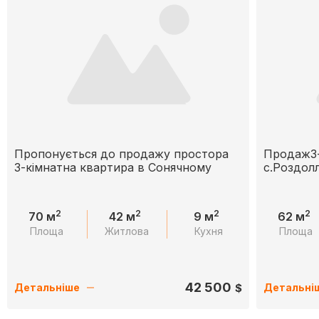
Пропонується до продажу простора
Продаж3-
3-кімнатна квартира в Сонячному
с.Роздол
2
2
2
2
70 м
42 м
9 м
62 м
Площа
Житлова
Кухня
Площа
42 500
$
Детальніше
Детальні