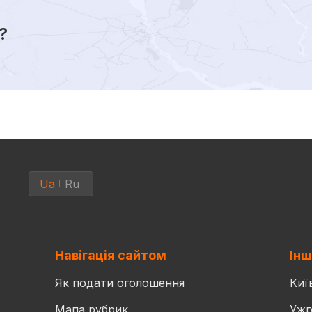
?
Ua
Ru
Навігація сайтом
Інш
Як подати оголошення
Киї
Мапа рубрик
Ужг