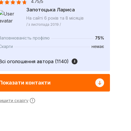
4.75/5
Запотоцька Лариса
На сайті 6 років та 8 місяців
/ з листопада 2019 /
Заповнюваність профілю
75%
Скарги
немає
Всі оголошення автора (1140)
Показати контакти
лишити скаргу