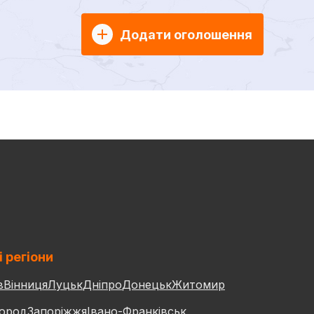
Додати оголошення
і регіони
в
Вінниця
Луцьк
Дніпро
Донецьк
Житомир
ород
Запоріжжя
Івано-Франківськ