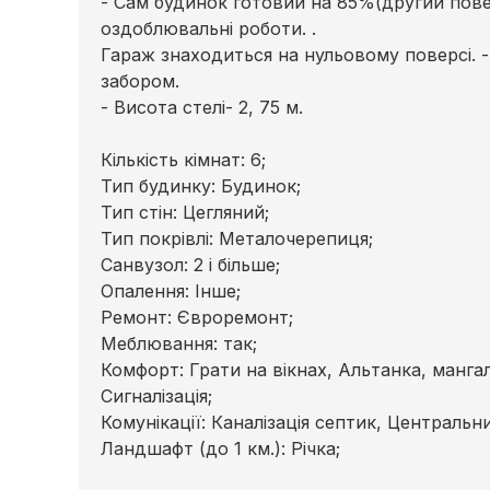
- Сам будинок готовий на 85%(другий пове
оздоблювальні роботи. .
Гараж знаходиться на нульовому поверсі. 
забором.
- Висота стелі- 2, 75 м.
Кількість кімнат: 6;
Тип будинку: Будинок;
Тип стін: Цегляний;
Тип покрівлі: Металочерепиця;
Cанвузол: 2 і більше;
Опалення: Інше;
Ремонт: Євроремонт;
Меблювання: так;
Комфорт: Грати на вікнах, Альтанка, мангал
Сигналізація;
Комунікації: Каналізація септик, Центральн
Ландшафт (до 1 км.): Річка;