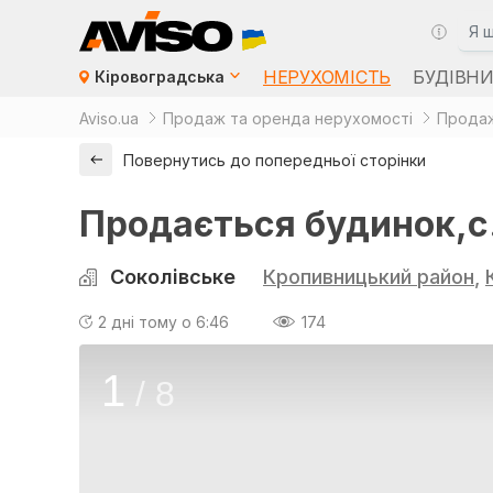
НЕРУХОМІСТЬ
БУДІВН
Кіровоградська
Aviso.ua
Продаж та оренда нерухомості
Продаж
Повернутись до попередньої сторінки
Продається будинок,с
Соколівське
Кропивницький район
,
2 дні тому о 6:46
174
1
/
8