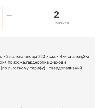
2
—
Поверхів
- Загальна площа 220 кв.м. - 4-и спальні,2-а
ухня,прихожа,гардеробна,2-входи
 (по льготному тарифу) , твердопаливний
.