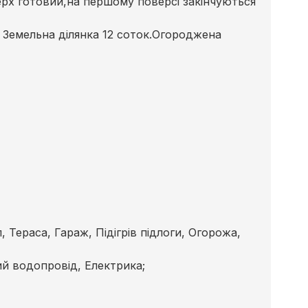
рх готовий,на першому поверсі закінчуються
- Земельна ділянка 12 соток.Огороджена
, Тераса, Гараж, Підігрів підлоги, Огорожа,
ий водопровід, Електрика;