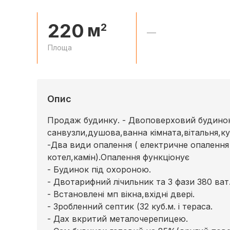
220
м
2
—
Площа
Опис
Продаж будинку. - Двоповерховий будинок. 
санвузли,душова,ванна кімната,вітальня,к
-Два види опалення ( електричне опалення
котел,камін).Опалення функціонує
- Будинок під охороною.
- Двотарифний лічильник та 3 фази 380 ват
- Встановлені мп вікна,вхідні двері.
- Зробленний септик (32 куб.м. і тераса.
- Дах вкритий металочерепицею.