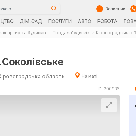
Записник
0
ИЦТВО
ДІМ. САД
ПОСЛУГИ
АВТО
РОБОТА
ТОВ
 квартир та будинків
Продаж будинків
Кіровоградська о
.Соколівське
Кіровоградська область
На мапі
ID: 200936