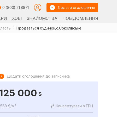
0 (800) 21 8871
Додати оголошення
АРИ
ХОБІ
ЗНАЙОМСТВА
ПОВІДОМЛЕННЯ
бласть
Продається будинок,с.Соколівське
Додати оголошення до записника
125 000
$
568 $/м²
Конвертувати в ГРН