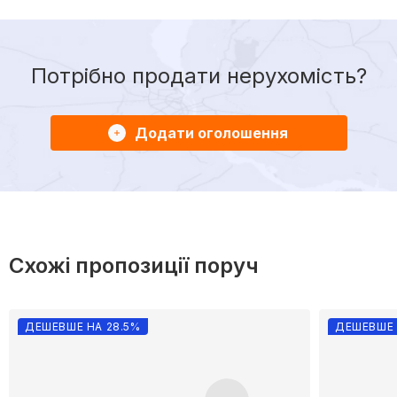
Потрібно продати нерухомість?
Додати оголошення
Схожі пропозиції поруч
ДЕШЕВШЕ НА 28.5%
ДЕШЕВШЕ 