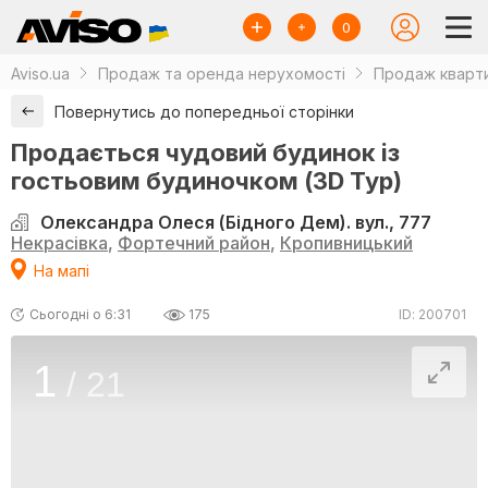
0
Aviso.ua
Продаж та оренда нерухомості
Продаж кварти
Повернутись до попередньої сторінки
Продається чудовий будинок із
гостьовим будиночком (3D Тур)
Олександра Олеся (Бідного Дем). вул., 777
Некрасівка
,
Фортечний район
,
Кропивницький
На мапі
Сьогодні о 6:31
175
ID: 200701
1
/
21