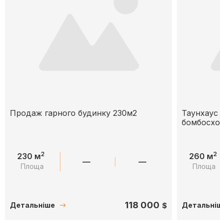
Продаж гарного будинку 230м2
Таунхаус 
бомбосх
2
2
230 м
260 м
—
—
Площа
Площа
118 000
$
Детальніше
Детальні