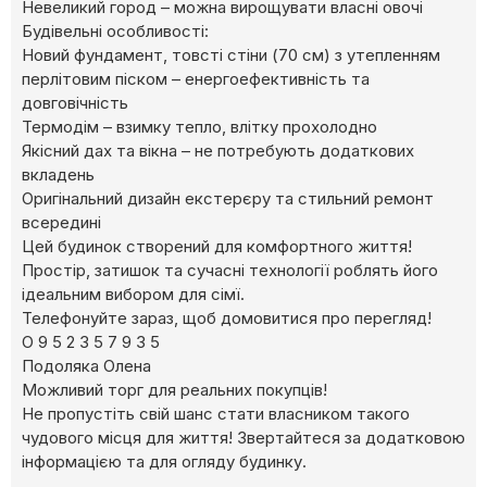
Невеликий город – можна вирощувати власні овочі
Будівельні особливості:
Новий фундамент, товсті стіни (70 см) з утепленням
перлітовим піском – енергоефективність та
довговічність
Термодім – взимку тепло, влітку прохолодно
Якісний дах та вікна – не потребують додаткових
вкладень
Оригінальний дизайн екстерєру та стильний ремонт
всередині
Цей будинок створений для комфортного життя!
Простір, затишок та сучасні технології роблять його
ідеальним вибором для сімї.
Телефонуйте зараз, щоб домовитися про перегляд!
О 9 5 2 З 5 7 9 З 5
Подоляка Олена
Можливий торг для реальних покупців!
Не пропустіть свій шанс стати власником такого
чудового місця для життя! Звертайтеся за додатковою
інформацією та для огляду будинку.