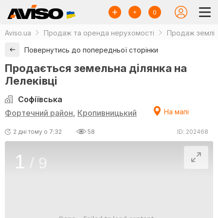
0
Aviso.ua
Продаж та оренда нерухомості
Продаж землі
Повернутись до попередньої сторінки
Продається земельна ділянка на
Лелеківці
Софіївська
На мапі
Фортечний район
,
Кропивницький
2 дні тому о 7:32
58
ID: 202468
1
/
9