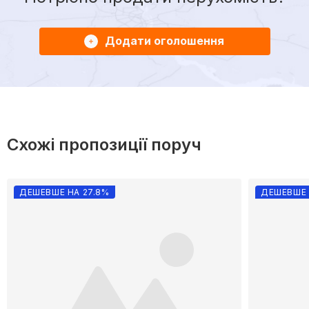
Додати оголошення
Схожі пропозиції поруч
ДЕШЕВШЕ НА 27.8%
ДЕШЕВШЕ 