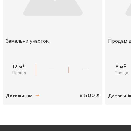
Земельни участок.
Продам д
2
2
12 м
8 м
—
—
Площа
Площа
6 500
$
Детальніше
Детальні