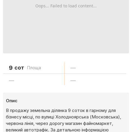
Oops... Failed to load content...
9
сот
—
Площа
—
—
Опис
В продажу земельна ділянка 9 соток в гарному для
бізнесу місці, по вулиці Холодноярська (Московська),
червона лінія, через дорогу магазин файномаркет,
великий автотрафік. За детальною інформацією