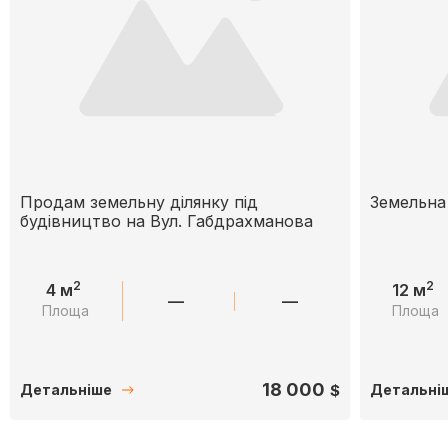
Продам земельну ділянку під
Земельна 
будівництво на Вул. Габдрахманова
2
2
4 м
12 м
—
—
Площа
Площа
18 000
$
Детальніше
Детальні