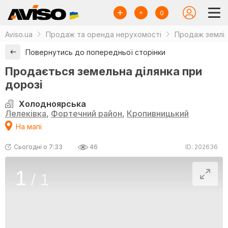
0
Aviso.ua
Продаж та оренда нерухомості
Продаж землі
Повернутись до попередньої сторінки
Продається земельна ділянка при
дорозі
Холодноярська
Лелеківка
,
Фортечний район
,
Кропивницький
На мапі
Сьогодні о 7:33
46
ID: 202636
1
/
1