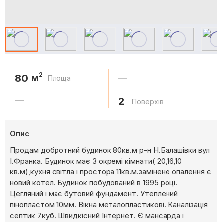
2
80
м
—
Площа
—
2
Поверхів
Опис
Продам добротний будинок 80кв.м р-н Н.Балашівки вул
І.Франка. Будинок має 3 окремі кімнати( 20,16,10
кв.м),кухня світла і простора 11кв.м.замінене опалення є
новий котел. Будинок побудований в 1995 році.
Цегляний і має бутовий фундамент. Утеплений
пінопластом 10мм. Вікна металопластикові. Каналізація
септик 7куб. Швидкісний Інтернет. Є мансарда і