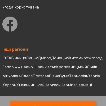
Угода користувача
Інші регіони
Київ
Вінниця
Луцьк
Дніпро
Донецьк
Житомир
Ужгород
Запоріжжя
Івано-Франківськ
Кропивницький
Львів
Миколаїв
Одеса
Полтава
Рівне
Суми
Тернопіль
Харків
Херсон
Хмельницький
Черкаси
Чернігів
Чернівці