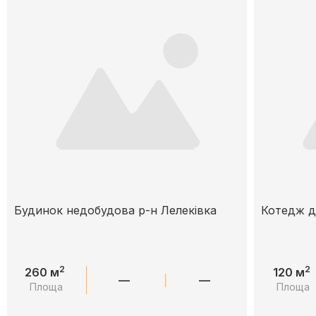
Будинок недобудова р-н Лелеківка
Котедж д
2
2
260 м
120 м
—
—
Площа
Площа