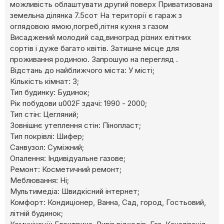
можливість облаштувати другий поверх Приватизована
земельна ділянка 7.5сот На території є гараж з
оглядовою ямою,погреб,літня кухня з газом
Висаджений молодий сад,виноград різних елітних
сортів і дуже багато квітів. Затишне місце для
проживання родиною. Запрошую на перегляд .
Відстань до найближчого міста: У місті;
Кількість кімнат: 3;
Тип будинку: Будинок;
Рік побудови u002F здачі: 1990 - 2000;
Тип стін: Цегляний;
Зовнішнє утеплення стін: Пінопласт;
Тип покрівлі: Шифер;
Cанвузол: Суміжний;
Опалення: Індивідуальне газове;
Ремонт: Косметичний ремонт;
Меблювання: Ні;
Мультимедіа: Швидкісний інтернет;
Комфорт: Кондиціонер, Ванна, Сад, город, Гостьовий,
літній будинок;