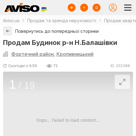
0
Aviso.ua
Продаж та оренда нерухомості
Продаж кварти
Повернутись до попередньої сторінки
Продам Будинок р-н Н.Балашівки
Фортечний район
,
Кропивницький
Сьогодні о 6:59
72
ID: 202388
1
/
19
Oops... Failed to load content...