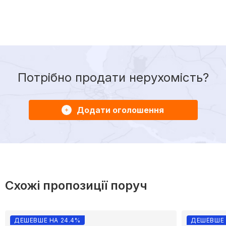
Потрібно продати нерухомість?
Додати оголошення
Схожі пропозиції поруч
ДЕШЕВШЕ НА 24.4%
ДЕШЕВШЕ 