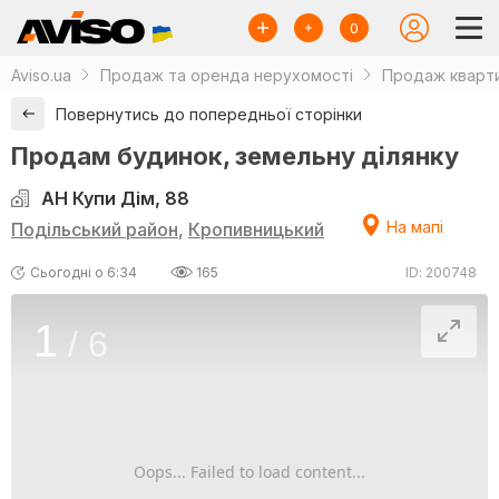
0
Aviso.ua
Продаж та оренда нерухомості
Продаж кварти
Повернутись до попередньої сторінки
Продам будинок, земельну ділянку
АН Купи Дім, 88
На мапі
Подільський район
,
Кропивницький
Сьогодні о 6:34
165
ID: 200748
1
/
6
Oops... Failed to load content...