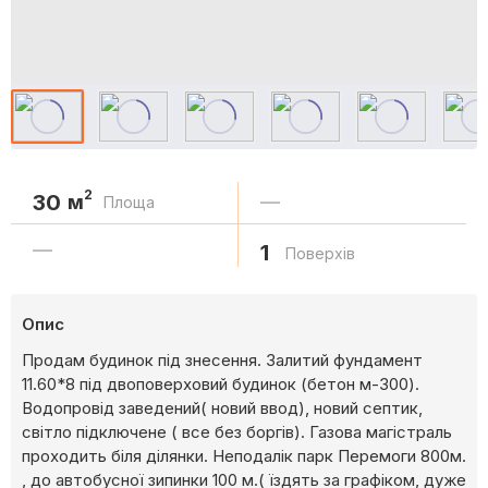
2
30
м
—
Площа
—
1
Поверхів
Опис
Продам будинок під знесення. Залитий фундамент
11.60*8 під двоповерховий будинок (бетон м-300).
Водопровід заведений( новий ввод), новий септик,
світло підключене ( все без боргів). Газова магістраль
проходить біля ділянки. Неподалік парк Перемоги 800м.
, до автобусної зипинки 100 м.( їздять за графіком, дуже