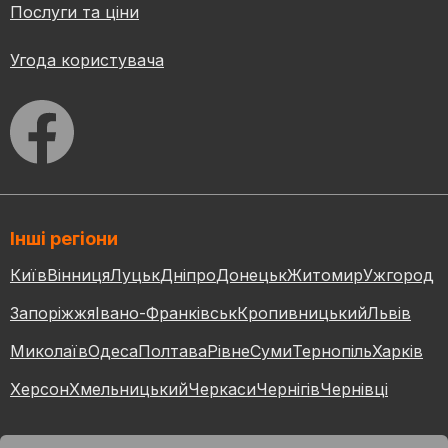
Послуги та ціни
Угода користувача
Інші регіони
Київ
Вінниця
Луцьк
Дніпро
Донецьк
Житомир
Ужгород
Запоріжжя
Івано-Франківськ
Кропивницький
Львів
Миколаїв
Одеса
Полтава
Рівне
Суми
Тернопіль
Харків
Херсон
Хмельницький
Черкаси
Чернігів
Чернівці