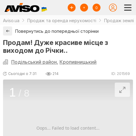
0
Aviso.ua
Продаж та оренда нерухомості
Продаж землі
Повернутись до попередньої сторінки
Продам! Дуже красиве місце з
виходом до Річки..
Подільський район
,
Кропивницький
Сьогодні о 7:31
214
ID: 201569
1
/
8
Oops... Failed to load content...