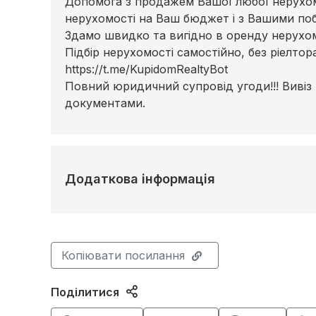
Допомога з продажем Вашої любої нерухомо
нерухомості на Ваш бюджет і з Вашими по
Здамо швидко та вигідно в оренду нерухомі
Підбір нерухомості самостійно, без ріелто
https://t.me/KupidomRealtyBot
Повний юридичний супровід угоди!!! Вивіз
документами.
Додаткова інформація
Копіювати посилання
Поділитися