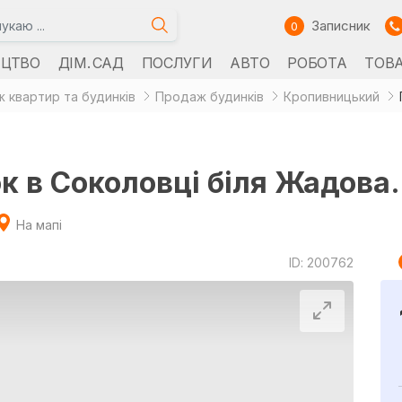
Записник
0
ИЦТВО
ДІМ. САД
ПОСЛУГИ
АВТО
РОБОТА
ТОВ
 квартир та будинків
Продаж будинків
Кропивницький
 в Соколовці біля Жадова.
На мапі
ID: 200762