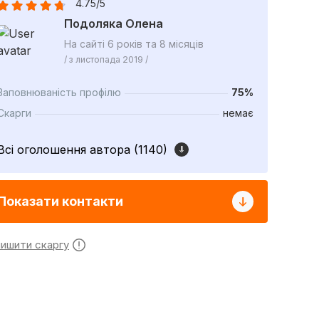
4.75/5
Подоляка Олена
На сайті 6 років та 8 місяців
/ з листопада 2019 /
Заповнюваність профілю
75%
Скарги
немає
Всі оголошення автора (1140)
Показати контакти
лишити скаргу