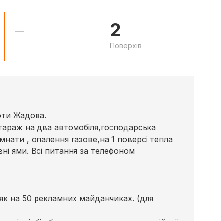
2
—
Поверхів
оти Жадова.
 гараж на два автомобіля,господарська
імнати , опалення газове,на 1 поверсі тепла
вні ями. Всі питання за телефоном
к на 50 рекламних майданчиках. (для