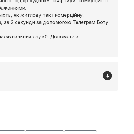
сті, підбір будинку, квартири, комерційної
бажаннями.
сть, як житлову так і комерційну.
ра, за 2 секунди за допомогою Телеграм Боту
 комунальних служб. Допомога з