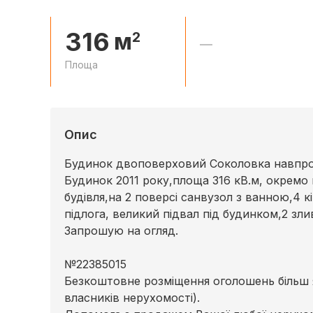
316
м
2
—
Площа
Опис
Будинок двоповерховий Соколовка навпр
Будинок 2011 року,площа 316 кВ.м, окремо
будівля,на 2 поверсі санвузол з ванною,4 к
підлога, великий підвал під будинком,2 зли
Запрошую на огляд.
№22385015
Безкоштовне розміщення оголошень більш я
власників нерухомості).