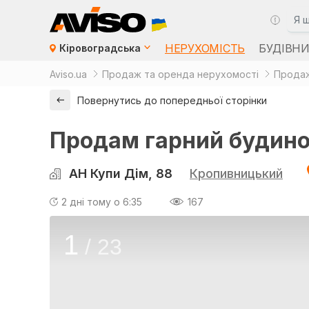
НЕРУХОМІСТЬ
БУДІВН
Кіровоградська
Aviso.ua
Продаж та оренда нерухомості
Продаж
Повернутись до попередньої сторінки
Продам гарний будинок
АН Купи Дім, 88
Кропивницький
2 дні тому о 6:35
167
1
/
23