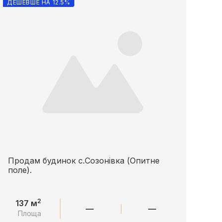
ДЕШЕВШЕ НА 12.5%
Продам будинок с.Созонівка (Опитне
поле).
2
137 м
—
—
Площа