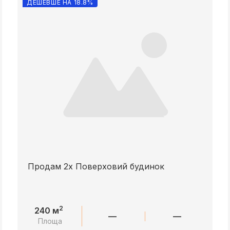
ДЕШЕВШЕ НА 18.8%
Продам 2х Поверховий будинок
2
240 м
—
—
Площа