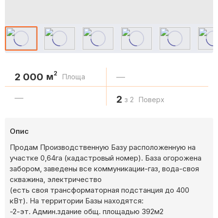
2
2 000
м
—
Площа
—
2
з 2
Поверх
Опис
Продам Производственную Базу расположенную на
участке 0,64га (кадастровый номер). База огорожена
забором, заведены все коммуникации-газ, вода-своя
скважина, электричество
(есть своя трансформаторная подстанция до 400
кВт). На территории Базы находятся:
-2-эт. Админ.здание общ. площадью 392м2