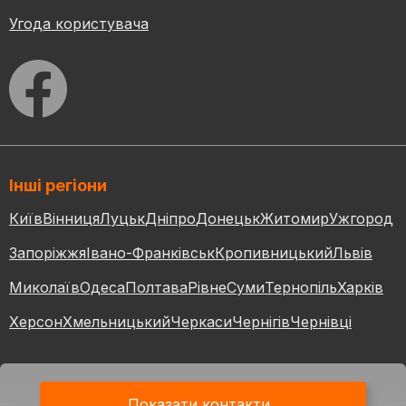
Угода користувача
Інші регіони
Київ
Вінниця
Луцьк
Дніпро
Донецьк
Житомир
Ужгород
Запоріжжя
Івано-Франківськ
Кропивницький
Львів
Миколаїв
Одеса
Полтава
Рівне
Суми
Тернопіль
Харків
Херсон
Хмельницький
Черкаси
Чернігів
Чернівці
Показати контакти