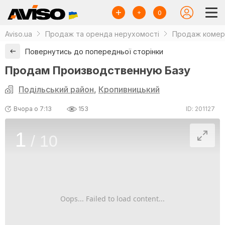
0
Aviso.ua
Продаж та оренда нерухомості
Продаж комерц
Повернутись до попередньої сторінки
Продам Производственную Базу
Подільський район
,
Кропивницький
Вчора о 7:13
153
ID: 201127
1
/
10
Oops... Failed to load content...