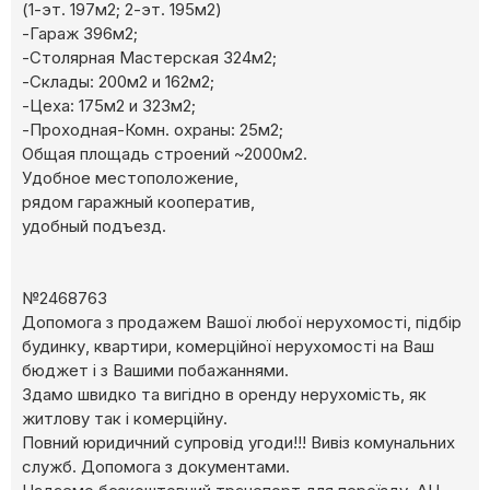
(1-эт. 197м2; 2-эт. 195м2)
-Гараж 396м2;
-Столярная Мастерская 324м2;
-Склады: 200м2 и 162м2;
-Цеха: 175м2 и 323м2;
-Проходная-Комн. охраны: 25м2;
Общая площадь строений ~2000м2.
Удобное местоположение,
рядом гаражный кооператив,
удобный подъезд.
№2468763
Допомога з продажем Вашої любої нерухомості, підбір
будинку, квартири, комерційної нерухомості на Ваш
бюджет і з Вашими побажаннями.
Здамо швидко та вигідно в оренду нерухомість, як
житлову так і комерційну.
Повний юридичний супровід угоди!!! Вивіз комунальних
служб. Допомога з документами.