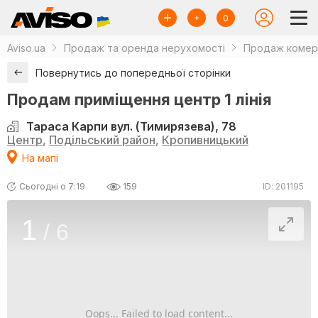
0
Aviso.ua
Продаж та оренда нерухомості
Продаж комерц
Повернутись до попередньої сторінки
Продам приміщення центр 1 лінія
Тараса Карпи вул. (Тимирязева), 78
Центр
,
Подільський район
,
Кропивницький
На мапі
Сьогодні о 7:19
159
ID: 201195
1
/
6
Oops... Failed to load content...