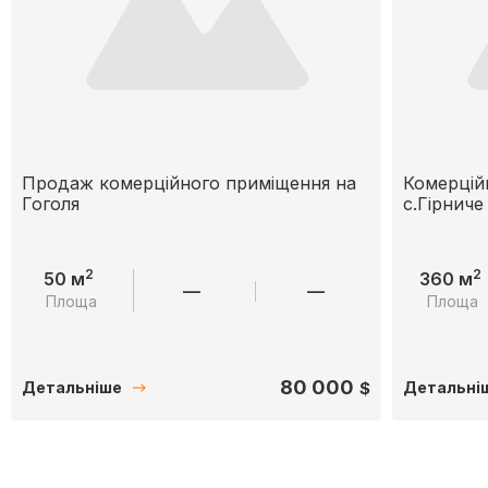
Продаж комерційного приміщення на
Комерцій
Гоголя
с.Гірниче
2
2
50 м
360 м
—
—
Площа
Площа
80 000
$
Детальніше
Детальні