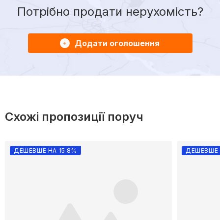
Потрібно продати нерухомість?
Додати оголошення
Схожі пропозиції поруч
ДЕШЕВШЕ НА 15.8%
ДЕШЕВШЕ 