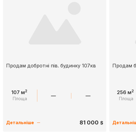
Продам добротні пів. будинку 107кв
Продам б
2
2
107 м
256 м
—
—
Площа
Площа
81 000
$
Детальніше
Детальні