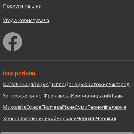
Послуги та ціни
Угода користувача
Інші регіони
Київ
Вінниця
Луцьк
Дніпро
Донецьк
Житомир
Ужгород
Запоріжжя
Івано-Франківськ
Кропивницький
Львів
Миколаїв
Одеса
Полтава
Рівне
Суми
Тернопіль
Харків
Херсон
Хмельницький
Черкаси
Чернігів
Чернівці