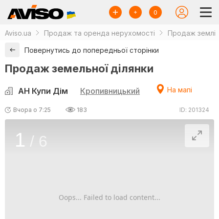
0
Aviso.ua
Продаж та оренда нерухомості
Продаж землі
Повернутись до попередньої сторінки
Продаж земельної ділянки
На мапі
АН Купи Дім
Кропивницький
Вчора о 7:25
183
ID: 201324
1
/
6
Oops... Failed to load content...