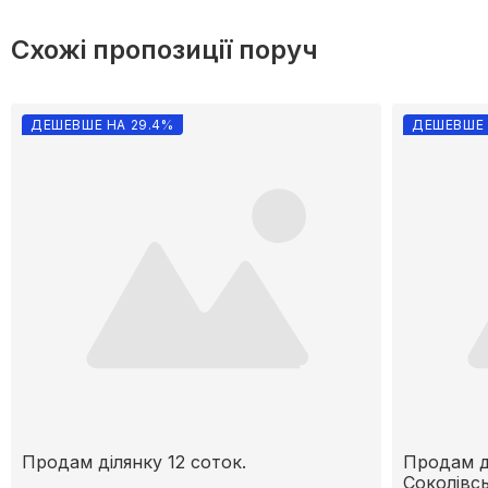
Схожі пропозиції поруч
ДЕШЕВШЕ НА 29.4%
ДЕШЕВШЕ 
Продам ділянку 12 соток.
Продам ді
Соколівсь