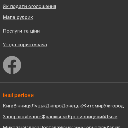
Як подати оголошення
Мапа рубрик
Послуги та ціни
Угода користувача
Інші регіони
Київ
Вінниця
Луцьк
Дніпро
Донецьк
Житомир
Ужгород
Запоріжжя
Івано-Франківськ
Кропивницький
Львів
Миколаїв
Одеса
Полтава
Рівне
Суми
Тернопіль
Харків