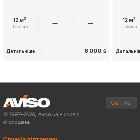
2
2
12 м
12 м
—
—
Площа
Площа
6 000
$
Детальніше
Детальні
Ua
Ru
© 1997–2026, Aviso.ua – сервіс
оголошень
Служба підтримки