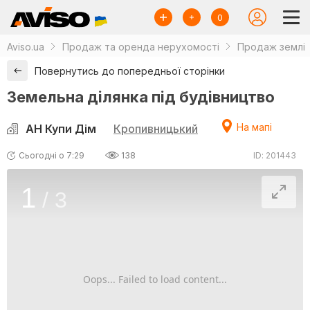
0
Aviso.ua
Продаж та оренда нерухомості
Продаж землі
Повернутись до попередньої сторінки
Земельна ділянка під будівництво
На мапі
АН Купи Дім
Кропивницький
Сьогодні о 7:29
138
ID: 201443
1
/
3
Oops... Failed to load content...