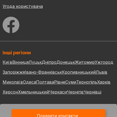
Угода користувача
Інші регіони
Київ
Вінниця
Луцьк
Дніпро
Донецьк
Житомир
Ужгород
Запоріжжя
Івано-Франківськ
Кропивницький
Львів
Миколаїв
Одеса
Полтава
Рівне
Суми
Тернопіль
Харків
Херсон
Хмельницький
Черкаси
Чернігів
Чернівці
Показати контакти