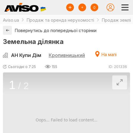
0
Aviso.ua
Продаж та оренда нерухомості
Продаж землі
Повернутись до попередньої сторінки
Земельна ділянка
На мапі
АН Купи Дім
Кропивницький
Сьогодні о 7:25
155
ID: 201336
1
/
2
Oops... Failed to load content...