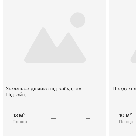
Земельна ділянка під забудову
Продам д
Підгайці.
2
2
13 м
10 м
—
—
Площа
Площа