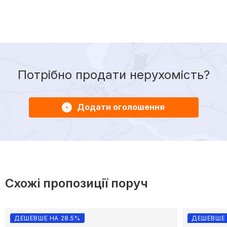
Потрібно продати нерухомість?
Додати оголошення
Схожі пропозиції поруч
ДЕШЕВШЕ НА 28.5%
ДЕШЕВШЕ 