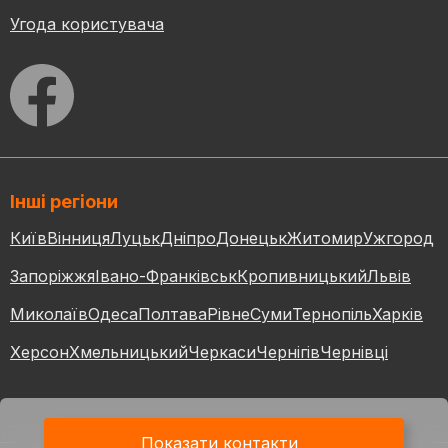
Угода користувача
Інші регіони
Київ
Вінниця
Луцьк
Дніпро
Донецьк
Житомир
Ужгород
Запоріжжя
Івано-Франківськ
Кропивницький
Львів
Миколаїв
Одеса
Полтава
Рівне
Суми
Тернопіль
Харків
Херсон
Хмельницький
Черкаси
Чернігів
Чернівці
Показати контакти