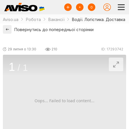
0
Aviso.ua
Робота
Вакансії
Водії. Логістика. Доставка
Повернутись до попередньої сторінки
29 липня о 13:30
210
ID: 17293742
1
/
1
Oops... Failed to load content...