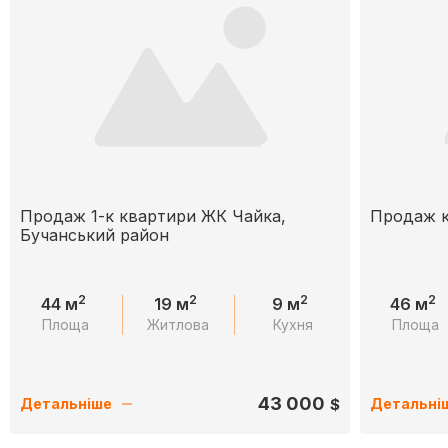
Продаж 1-к квартири ЖК Чайка,
Продаж к
Бучанський район
2
2
2
2
44 м
19 м
9 м
46 м
Площа
Житлова
Кухня
Площа
43 000
$
Детальніше
Детальні