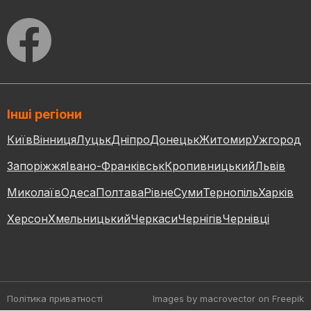
Інші регіони
Київ
Вінниця
Луцьк
Дніпро
Донецьк
Житомир
Ужгород
Запоріжжя
Івано-Франківськ
Кропивницький
Львів
Миколаїв
Одеса
Полтава
Рівне
Суми
Тернопіль
Харків
Херсон
Хмельницький
Черкаси
Чернігів
Чернівці
Політика приватності
Images by macrovector
on Freepik