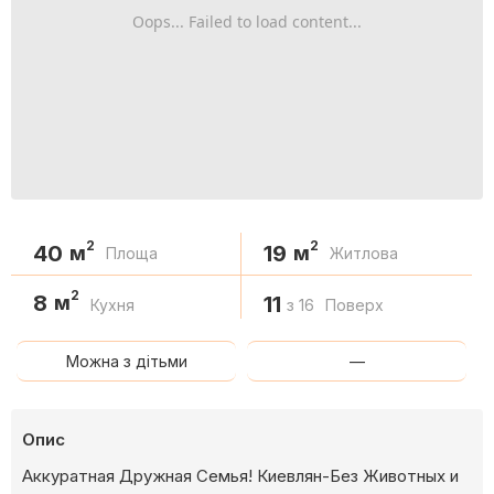
Oops... Failed to load content...
2
2
40
19
м
м
Площа
Житлова
2
8
м
11
Кухня
з 16
Поверх
Можна з дітьми
—
Опис
Аккуратная Дружная Семья! Киевлян-Без Животных и