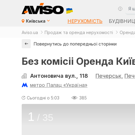
НЕРУХОМІСТЬ
БУДІВНИЦ
Київська
Aviso.ua
Продаж та оренда нерухомості
Оренда
Повернутись до попередньої сторінки
Без комісіі Оренда Киї
Антоновича вул., 118
Печерськ
,
Печ
метро Палац «Україна»
Сьогодні о 5:03
385
1
/
35