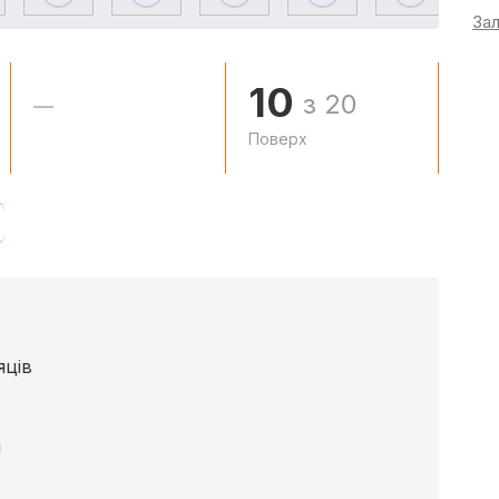
За
10
з 20
—
Поверх
яців
м