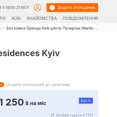
0 (800) 21 8871
Додати оголошення
РИ
ХОБІ
ЗНАЙОМСТВА
ПОВІДОМЛЕННЯ
в
Без комісіі Оренда Київ центр Печерськ Atlantic Residences Kyiv
esidences Kyiv
Додати оголошення до записника
1 250
Без %
$
на міс
Конвертувати в ГРН