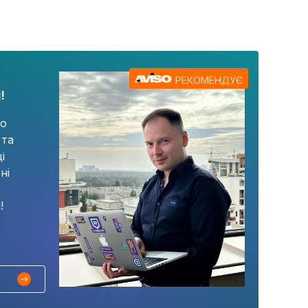
РЕКОМЕНДУЄ
!
го
 та
і
ні
!