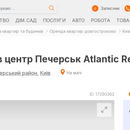
Записник
0
ТВО
ДІМ. САД
ПОСЛУГИ
АВТО
РОБОТА
ТОВА
 квартир та будинків
Оренда квартир довгостроково
Киї
в центр Печерськ Atlantic R
ерський район
,
Київ
На мапі
ID: 17290362