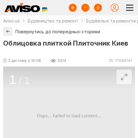
0
Aviso.ua
Будівництво та ремонт
Будівельні та ремонтні
Повернутись до попередньої сторінки
Облицовка плиткой Плиточник Киев
2 дні тому о 10:08
3414
ID: 17099141
1
/
1
Oops... Failed to load content...