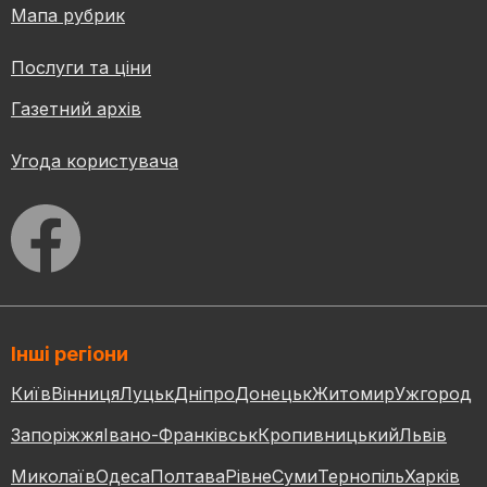
Мапа рубрик
Послуги та ціни
Газетний архів
Угода користувача
Інші регіони
Київ
Вінниця
Луцьк
Дніпро
Донецьк
Житомир
Ужгород
Запоріжжя
Івано-Франківськ
Кропивницький
Львів
Миколаїв
Одеса
Полтава
Рівне
Суми
Тернопіль
Харків