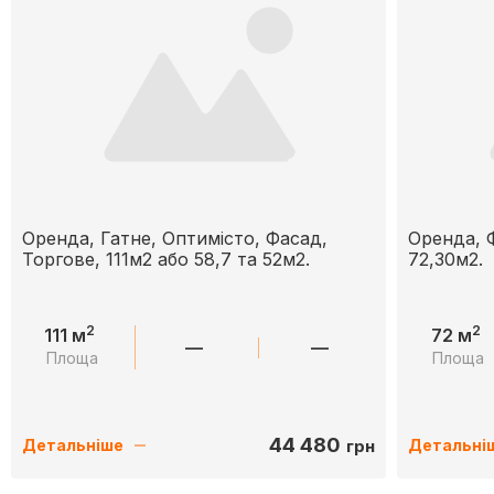
Оренда, Гатне, Оптимісто, Фасад,
Оренда, 
Торгове, 111м2 або 58,7 та 52м2.
72,30м2.
2
2
111 м
72 м
—
—
Площа
Площа
44 480
грн
Детальніше
Детальні