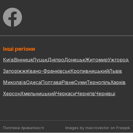
Інші регіони
Київ
Вінниця
Луцьк
Дніпро
Донецьк
Житомир
Ужгород
Запоріжжя
Івано-Франківськ
Кропивницький
Львів
Миколаїв
Одеса
Полтава
Рівне
Суми
Тернопіль
Харків
Херсон
Хмельницький
Черкаси
Чернігів
Чернівці
Політика приватності
Images by macrovector
on Freepik