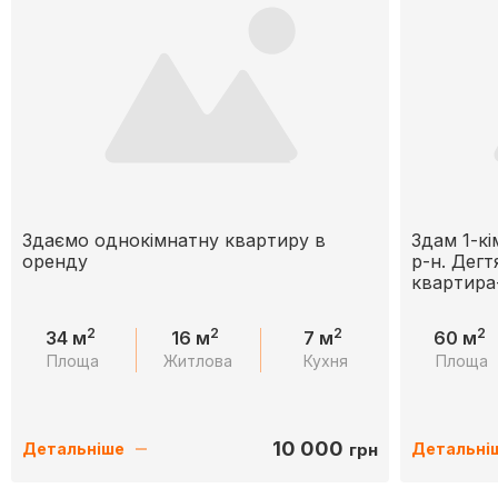
Здаємо однокімнатну квартиру в
Здам 1-к
оренду
р-н. Дегт
квартира
2
2
2
2
34 м
16 м
7 м
60 м
Площа
Житлова
Кухня
Площа
10 000
грн
Детальніше
Детальні