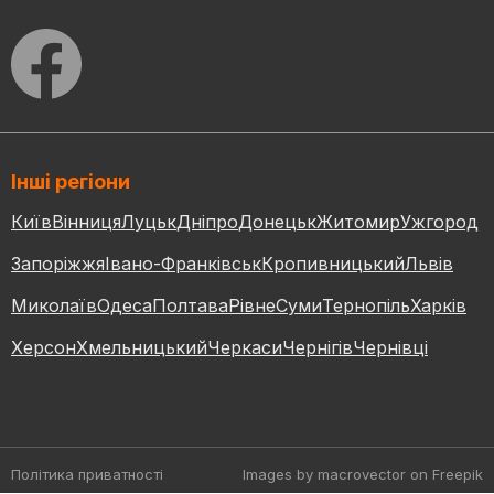
Інші регіони
Київ
Вінниця
Луцьк
Дніпро
Донецьк
Житомир
Ужгород
Запоріжжя
Івано-Франківськ
Кропивницький
Львів
Миколаїв
Одеса
Полтава
Рівне
Суми
Тернопіль
Харків
Херсон
Хмельницький
Черкаси
Чернігів
Чернівці
Політика приватності
Images by macrovector
on Freepik