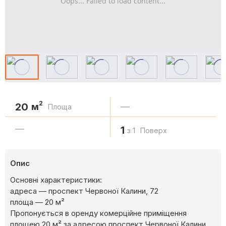
Oops... Failed to load content...
2
20
м
—
Площа
—
1
з 1
Поверх
Опис
Основні характеристики:
адреса — проспект Червоної Калини, 72
площа — 20 м²
Пропонується в оренду комерційне приміщення
площею 20 м² за адресою проспект Червоної Калини,