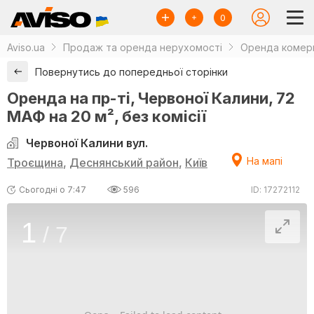
0
Aviso.ua
Продаж та оренда нерухомості
Оренда комерц
Повернутись до попередньої сторінки
Оренда на пр-ті, Червоної Калини, 72
МАФ на 20 м², без комісії
Червоної Калини вул.
На мапі
Троєщина
,
Деснянський район
,
Київ
Сьогодні о 7:47
596
ID: 17272112
1
/
7