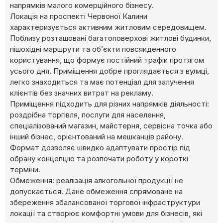
напрямків малого комерційного бізнесу.
Локація на проспекті Червоної Калини
характеризується активним житловим середовищем.
Поблизу розташовані багатоповерхові житлові будинки,
пішохідні маршрути та об’єкти повсякденного
користування, що формує постійний трафік протягом
усього дня. Приміщення добре проглядається з вулиці,
легко знаходиться та має потенціал для залучення
клієнтів без значних витрат на рекламу.
Приміщення підходить для різних напрямків діяльності:
роздрібна торгівля, послуги для населення,
спеціалізований магазин, майстерня, сервісна точка або
інший бізнес, орієнтований на мешканців району.
Формат дозволяє швидко адаптувати простір під
обрану концепцію та розпочати роботу у короткі
терміни.
Обмеження: реалізація алкогольної продукції не
допускається. Дане обмеження спрямоване на
збереження збалансованої торгової інфраструктури
локації та створює комфортні умови для бізнесів, які