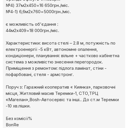
№4) 37м2х450=16 650грн./міс.
№4-1) 6,6м2х760=5000грн./міс.
є можливість об'єдання :
44м2х409=18 000грн./міс.
Характеристики: висота стелі – 2.8 м, потужність по
електроенергії -5 кВт, автономне опалення,
кондиціонери, планування: вільне + частково кабінетна
система з можливістю знесення перегородок.
Приміщення з ремонтом: підлога ламінат, стіни -
пофарбовані, стеля - армстронг.
Поруч з: Гаражний кооператив « Киянка», парковочні
місця, Житловий масив Теремки-1, СТО,ТРЦ
«Магелан»,Bosh-Автосервіс та інші.. До ст.м Теремки
-10 хв.пішки.
Без комісії%
BonRe