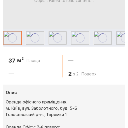
Oops... Failed to load content...
2
37
м
—
Площа
—
2
з 2
Поверх
Опис
Оренда офісного приміщення.
м. Київ, вул. Заболотного, буд. 5-Б
Голосіївський р-н., Теремки 1
Оренда Офісу: 2-й поверх: