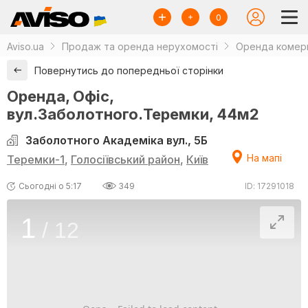
0
Aviso.ua
Продаж та оренда нерухомості
Оренда комерц
Повернутись до попередньої сторінки
Оренда, Офіс,
вул.Заболотного.Теремки, 44м2
Заболотного Академіка вул., 5Б
На мапі
Теремки-1
,
Голосіївський район
,
Київ
Сьогодні о 5:17
349
ID: 17291018
1
/
12