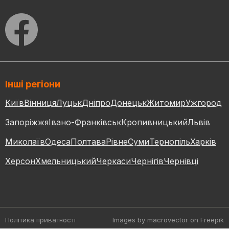
Інші регіони
Київ
Вінниця
Луцьк
Дніпро
Донецьк
Житомир
Ужгород
Запоріжжя
Івано-Франківськ
Кропивницький
Львів
Миколаїв
Одеса
Полтава
Рівне
Суми
Тернопіль
Харків
Херсон
Хмельницький
Черкаси
Чернігів
Чернівці
Політика приватності
Images by macrovector
on Freepik