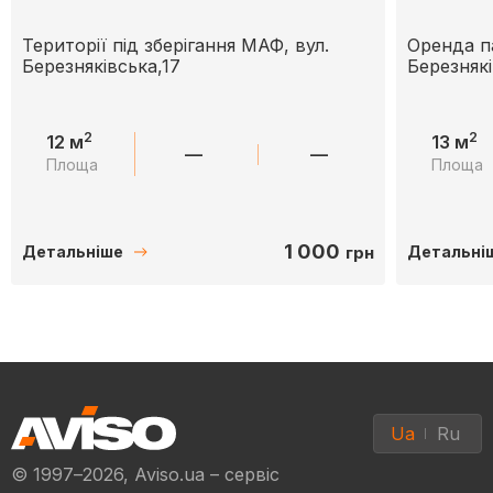
Території під зберігання МАФ, вул.
Оренда п
Березняківська,17
Березнякі
2
2
12 м
13 м
—
—
Площа
Площа
1 000
грн
Детальніше
Детальні
Ua
Ru
© 1997–2026, Aviso.ua – сервіс