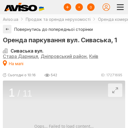
0
Aviso.ua
Продаж та оренда нерухомості
Оренда комерц
Повернутись до попередньої сторінки
Оренда паркування вул. Сиваська, 1
Сиваська вул.
Стара Дарниця
,
Дніпровський район
,
Київ
На мапі
Сьогодні о 10:16
542
ID: 17271695
1
/
11
Oops... Failed to load content...