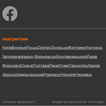
Інші регіони
Київ
Вінниця
Луцьк
Дніпро
Донецьк
Житомир
Ужгород
Запоріжжя
Івано-Франківськ
Кропивницький
Львів
Миколаїв
Одеса
Полтава
Рівне
Суми
Тернопіль
Харків
Херсон
Хмельницький
Черкаси
Чернігів
Чернівці
Політика приватності
Images by macrovector
on Freepik