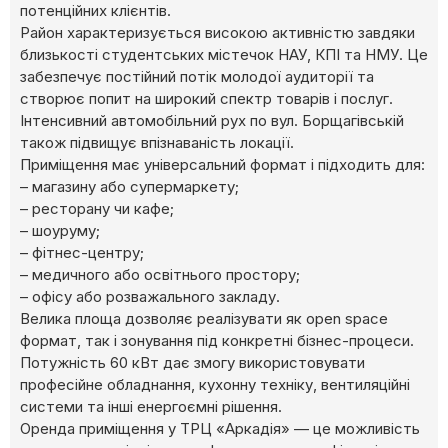
потенційних клієнтів.
Район характеризується високою активністю завдяки
близькості студентських містечок НАУ, КПІ та НМУ. Це
забезпечує постійний потік молодої аудиторії та
створює попит на широкий спектр товарів і послуг.
Інтенсивний автомобільний рух по вул. Борщагівській
також підвищує впізнаваність локації.
Приміщення має універсальний формат і підходить для:
– магазину або супермаркету;
– ресторану чи кафе;
– шоуруму;
– фітнес-центру;
– медичного або освітнього простору;
– офісу або розважального закладу.
Велика площа дозволяє реалізувати як open space
формат, так і зонування під конкретні бізнес-процеси.
Потужність 60 кВт дає змогу використовувати
професійне обладнання, кухонну техніку, вентиляційні
системи та інші енергоємні рішення.
Оренда приміщення у ТРЦ «Аркадія» — це можливість