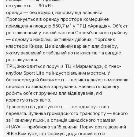
потужність — 60 кВт
оренда — без комісії, напряму від власника
Пропонується в оренду просторе комерційне
приміщення площею 558,7 м² у ТРЦ «Аркадія». Об’єкт
розташований у жвавій частині Солом’янського району
— одному з найбільш активних ділових і торгових
кластерів Києва. Це відмінний варіант для бізнесу,
якому важливий стабільний потік клієнтів та вигідне
розташування.
ТРЦ знаходиться поруч із ТЦ «Мармелад», фітнес-
клубом Sport Life та Індустріальним мостом. У
безпосередній близькості — велика кількість магазинів,
сервісів та закладів харчування. Наявність паркінгу
робить об’єкт зручним для відвідувачів, які
користуються авто.
Транспортна доступність — ще одна суттєва
перевага. Зупинка громадського транспорту — всього
за 1 хвилину пішки, а станція швидкісного трамвая
«НАУ» — приблизно за 15 хвилин. Поруч розташований
ЖК «Кампус», що формує додатковий потік