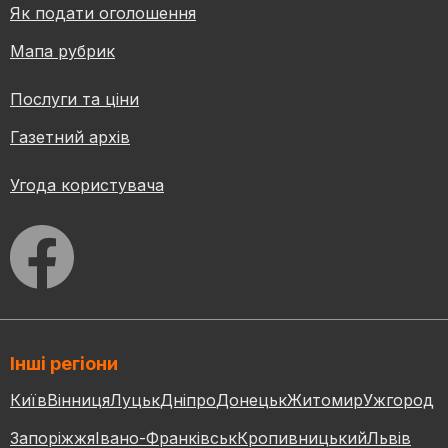
Як подати оголошення
Мапа рубрик
Послуги та ціни
Газетний архів
Угода користувача
Інші регіони
Київ
Вінниця
Луцьк
Дніпро
Донецьк
Житомир
Ужгород
Запоріжжя
Івано-Франківськ
Кропивницький
Львів