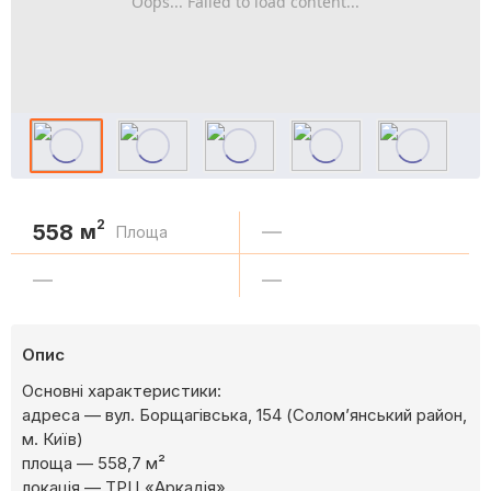
Oops... Failed to load content...
2
558
м
—
Площа
—
—
Опис
Основні характеристики:
адреса — вул. Борщагівська, 154 (Солом’янський район,
м. Київ)
площа — 558,7 м²
локація — ТРЦ «Аркадія»