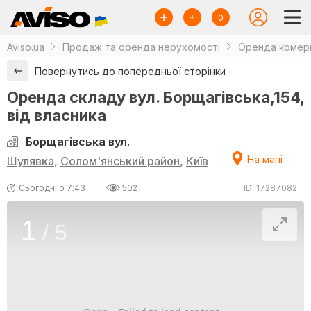
0
Aviso.ua
Продаж та оренда нерухомості
Оренда комерц
Повернутись до попередньої сторінки
Оренда складу вул. Борщагівська,154,
від власника
Борщагівська вул.
На мапі
Шулявка
,
Солом'янський район
,
Київ
Сьогодні о 7:43
502
ID: 17287082
1
/
5