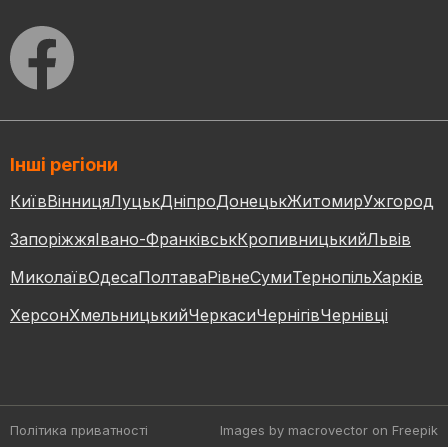
Інші регіони
Київ
Вінниця
Луцьк
Дніпро
Донецьк
Житомир
Ужгород
Запоріжжя
Івано-Франківськ
Кропивницький
Львів
Миколаїв
Одеса
Полтава
Рівне
Суми
Тернопіль
Харків
Херсон
Хмельницький
Черкаси
Чернігів
Чернівці
Політика приватності
Images by macrovector
on Freepik