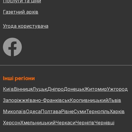
Послуги та ціни
Газетний архів
Угода користувача
Інші регіони
Київ
Вінниця
Луцьк
Дніпро
Донецьк
Житомир
Ужгород
Запоріжжя
Івано-Франківськ
Кропивницький
Львів
Миколаїв
Одеса
Полтава
Рівне
Суми
Тернопіль
Харків
Херсон
Хмельницький
Черкаси
Чернігів
Чернівці