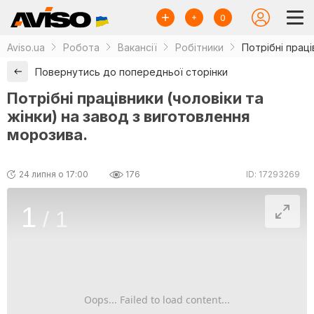
0
Aviso.ua
Робота
Вакансії
Робітники
Потрібні праці
Повернутись до попередньої сторінки
Потрібні працівники (чоловіки та
жінки) на завод з виготовлення
морозива.
24 липня о 17:00
176
ID: 17293269
1
/
1
Oops... Failed to load content...