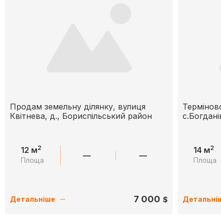
Продам земельну ділянку, вулиця
Термінов
Квітнева, д., Бориспільський район
с.Богдані
2
2
12 м
14 м
—
—
Площа
Площа
7 000
$
Детальніше
Детальні