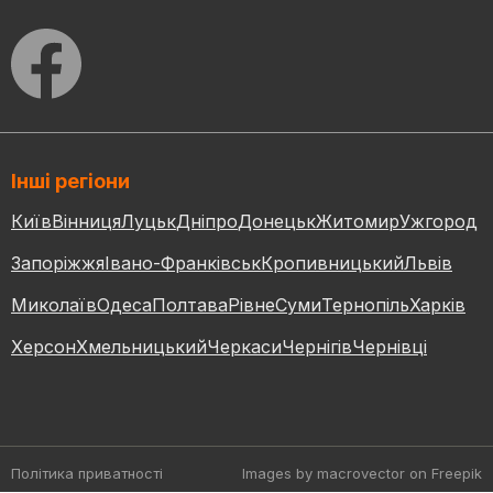
Інші регіони
Київ
Вінниця
Луцьк
Дніпро
Донецьк
Житомир
Ужгород
Запоріжжя
Івано-Франківськ
Кропивницький
Львів
Миколаїв
Одеса
Полтава
Рівне
Суми
Тернопіль
Харків
Херсон
Хмельницький
Черкаси
Чернігів
Чернівці
Політика приватності
Images by macrovector
on Freepik