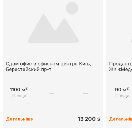
Сдам офис в офисном центре Київ,
Продаєть
Берестейский пр-т
ЖК «Медо
2
2
1100 м
90 м
—
—
Площа
Площа
13 200
$
Детальніше
Детальні