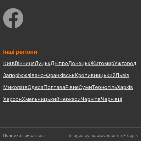
Інші регіони
Київ
Вінниця
Луцьк
Дніпро
Донецьк
Житомир
Ужгород
Запоріжжя
Івано-Франківськ
Кропивницький
Львів
Миколаїв
Одеса
Полтава
Рівне
Суми
Тернопіль
Харків
Херсон
Хмельницький
Черкаси
Чернігів
Чернівці
Політика приватності
Images by macrovector
on Freepik